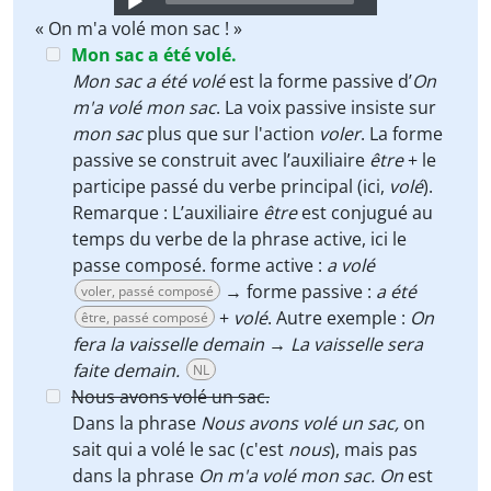
Player
« On m'a volé mon sac ! »
Mon sac a été volé.
Mon sac a été volé
est la forme passive d’
On
m'a volé mon sac
. La voix passive insiste sur
mon sac
plus que sur l'action
voler
. La forme
passive se construit avec l’auxiliaire
être
+ le
participe passé du verbe principal (ici,
volé
).
Remarque : L’auxiliaire
être
est conjugué au
temps du verbe de la phrase active, ici le
passe composé. forme active :
a volé
→ forme passive :
a été
voler, passé composé
+
volé
. Autre exemple :
On
être, passé composé
fera la vaisselle demain → La vaisselle sera
faite demain.
NL
Nous avons volé un sac.
Dans la phrase
Nous avons volé un sac,
on
sait qui a volé le sac (c'est
nous
), mais pas
dans la phrase
On m'a volé mon sac. On
est