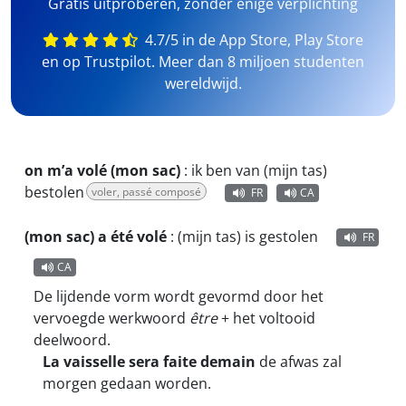
Gratis uitproberen, zonder enige verplichting
4.7/5 in de App Store, Play Store
en op Trustpilot. Meer dan 8 miljoen studenten
wereldwijd.
on m’a volé (mon sac)
:
ik ben van (mijn tas)
bestolen
voler, passé composé
FR
CA
(mon sac) a été volé
:
(mijn tas) is gestolen
FR
CA
De lijdende vorm wordt gevormd door het
vervoegde werkwoord
être
+ het voltooid
deelwoord.
La vaisselle sera faite demain
de afwas zal
morgen gedaan worden.