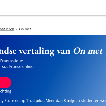
hat leren
On met
ndse vertaling van
On met
Frantastique.
rsus Franse online
.
ichting
lay Store en op Trustpilot. Meer dan 8 miljoen studenten we