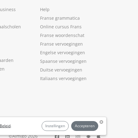
Business
Help
Franse grammatica
aalscholen
Online cursus Frans
Franse woordenschat
Franse vervoegingen
Engelse vervoegingen
aarden
Spaanse vervoegingen
len
Duitse vervoegingen
Italiaans vervoegingen
Beleid
.
Instellingen
Accepteren
©Aimigo 2026