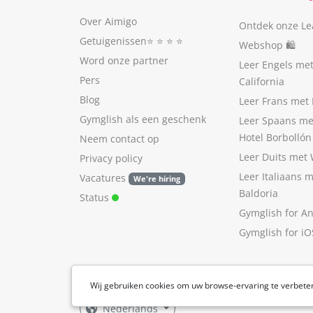
Over Aimigo
Ontdek onze Le
Getuigenissen
⭐️ ⭐️ ⭐️ ⭐️
Webshop 🛍
Word onze partner
Leer Engels me
Pers
California
Blog
Leer Frans met 
Gymglish als een geschenk
Leer Spaans me
Hotel Borbollón
Neem contact op
Leer Duits met
Privacy policy
Leer Italiaans 
Vacatures
We're hiring
Baldoria
Status
Gymglish for A
Gymglish for iO
Wij gebruiken cookies om uw browse-ervaring te verbete
Nederlands