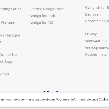
Gymglish for 
arning Series
Ontdek Aimigo Coach
Bedrijven
Aimigo for Android
Docenten en t
t Perfume
Aimigo for iOS
----
Privacy
Frantastique
Voorwaarden
t
Verkoopvoorw
Cookies instel
 Wunderbla
met Saga
ndroid
S
ren, maar ook voor marketingdoeleinden. Voor meer informatie, zie onze
Cookie 