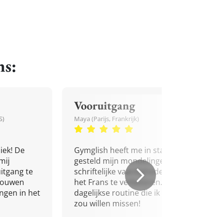
ns:
Vooruitgang
S)
Maya (Parijs, Frankrijk)
iek! De
Gymglish heeft me in staat
mij
gesteld mijn mondelinge en
itgang te
schriftelijke vaardigheden in
trouwen
het Frans te verbeteren. Een
ingen in het
dagelijkse routine die ik niet
zou willen missen!