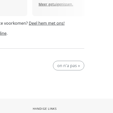
Meer getuigenissen.
' te voorkomen?
Deel hem met ons!
line
.
on n'a pas »
HANDIGE LINKS