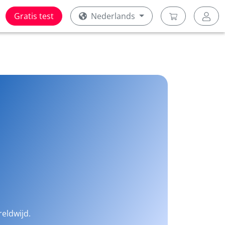
Gratis test
Nederlands
reldwijd.