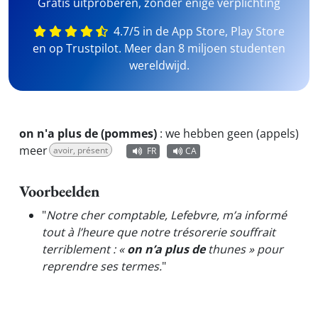
Gratis uitproberen, zonder enige verplichting
4.7/5 in de App Store, Play Store
en op Trustpilot. Meer dan 8 miljoen studenten
wereldwijd.
on n'a plus de (pommes)
:
we hebben geen (appels)
meer
avoir, présent
FR
CA
Voorbeelden
"
Notre cher comptable, Lefebvre, m’a informé
tout à l’heure que notre trésorerie souffrait
terriblement : «
on n’a plus de
thunes » pour
reprendre ses termes.
"