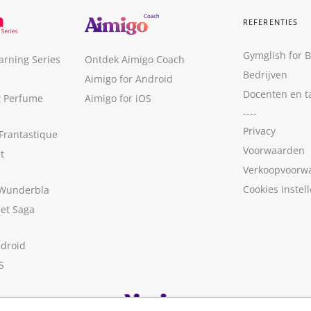
REFERENTIES
Gymglish for 
arning Series
Ontdek Aimigo Coach
Bedrijven
Aimigo for Android
Docenten en t
t Perfume
Aimigo for iOS
----
Privacy
Frantastique
Voorwaarden
t
Verkoopvoorw
Cookies instel
 Wunderbla
met Saga
ndroid
S