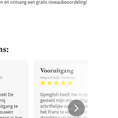
sen en ontvang een gratis niveaubeoordeling!
ns:
Vooruitgang
S)
Maya (Parijs, Frankrijk)
iek! De
Gymglish heeft me in staat
mij
gesteld mijn mondelinge en
itgang te
schriftelijke vaardigheden in
trouwen
het Frans te verbeteren. Een
ingen in het
dagelijkse routine die ik niet