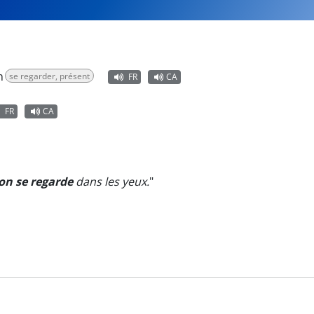
n
se regarder, présent
FR
CA
FR
CA
on se regarde
dans les yeux.
"