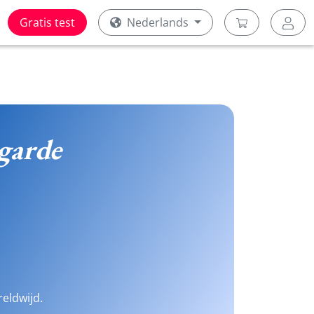
Gratis test
Nederlands
garde
reldwijd.