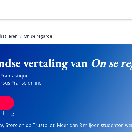
hat leren
On se regarde
ndse vertaling van
On se re
Frantastique.
rsus Franse online
.
ichting
lay Store en op Trustpilot. Meer dan 8 miljoen studenten we