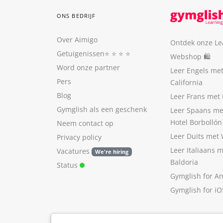
ONS BEDRIJF
Over Aimigo
Ontdek onze Le
Getuigenissen
⭐️ ⭐️ ⭐️ ⭐️
Webshop 🛍
Word onze partner
Leer Engels me
Pers
California
Blog
Leer Frans met 
Gymglish als een geschenk
Leer Spaans me
Hotel Borbollón
Neem contact op
Leer Duits met
Privacy policy
Leer Italiaans 
Vacatures
We're hiring
Baldoria
Status
Gymglish for A
Gymglish for iO