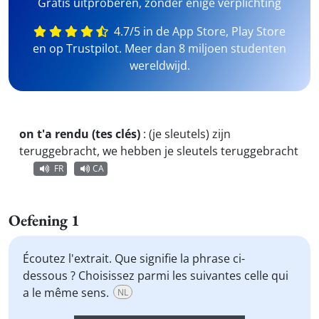
Gratis uitproberen, zonder enige verplichting
4.7/5 in de App Store, Play Store
en op Trustpilot. Meer dan 8 miljoen studenten
wereldwijd.
on t'a rendu (tes clés)
:
(je sleutels) zijn
teruggebracht, we hebben je sleutels teruggebracht
FR
CA
Oefening 1
Écoutez l'extrait. Que signifie la phrase ci-
dessous ? Choisissez parmi les suivantes celle qui
a le même sens.
NL