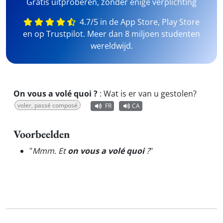
Gratis uitproberen, zonder enige verplichting
4.7/5 in de App Store, Play Store
en op Trustpilot. Meer dan 8 miljoen studenten
wereldwijd.
On vous a volé quoi ?
:
Wat is er van u gestolen?
voler, passé composé
FR
CA
Voorbeelden
"
Mmm. Et
on vous a volé quoi
?
"