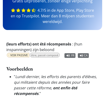
Gratis uitproberen, zonder enige verplichting
4.7/5 in de App Store, Play Store
en op Trustpilot. Meer dan 8 miljoen studenten
wereldwijd.
(leurs efforts) ont été récompensés
:
(hun
inspanningen) zijn beloond
VOIX PASSIVE
être, passé composé
FR
CA
Voorbeelden
"
Lundi dernier, les efforts des parents d’élèves,
qui militaient depuis des années pour faire
passer cette réforme,
ont enfin été
récompensés
.
"