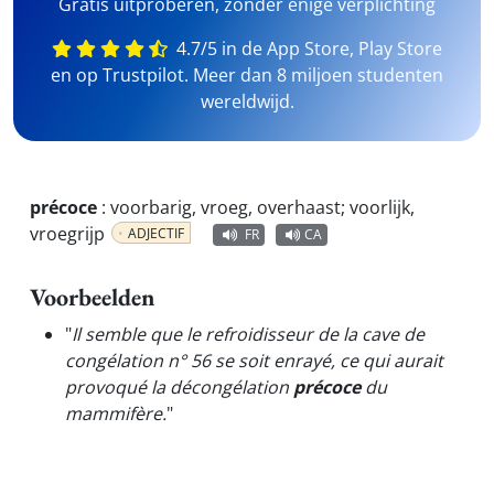
Gratis uitproberen, zonder enige verplichting
4.7/5 in de App Store, Play Store
en op Trustpilot. Meer dan 8 miljoen studenten
wereldwijd.
précoce
:
voorbarig, vroeg, overhaast; voorlijk,
vroegrijp
ADJECTIF
FR
CA
Voorbeelden
"
Il semble que le refroidisseur de la cave de
congélation n° 56 se soit enrayé, ce qui aurait
provoqué la décongélation
précoce
du
mammifère.
"