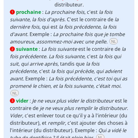
distributeur.
prochaine
:
La prochaine fois
, c'est
la fois
1
suivante
,
la fois d'après
. C'est le contraire de
la
dernière fois
, qui est
la fois précédente
,
la fois
d'avant
. Exemple :
La prochaine fois que je tombe
amoureux, assommez-moi avec une pelle.
NL
suivante
:
La fois suivante
est le contraire de
la
2
fois précédente
.
La fois suivante,
c'est
la fois qui
suit
,
qui arrive après,
tandis que
la fois
précédente,
c'est
la fois qui précède, qui advient
avant.
Exemple :
La fois précédente, c'est toi qui as
promené le chien, et la fois suivante, c'était moi.
NL
vider
:
Je ne veux plus vider le distributeur
est le
3
contraire de
je ne veux plus remplir le distributeur
.
Vider,
c'est enlever tout ce qu'il y a à l'intérieur (du
distributeur), et
remplir,
c'est ajouter des choses à
l'intérieur (du distributeur). Exemple :
Qui a vidé le
tube de dentifrice ? Il était plein hier.
NL