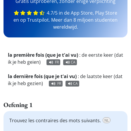
Gratis uitproberen, zonder enige verplichting
4.7/5 in de App Store, Play Store
en op Trustpilot. Meer dan 8 miljoen studenten
wereldwijd.
la première fois (que je t'ai vu)
:
de eerste keer (dat
ik je heb geien)
FR
CA
la dernière fois (que je t'ai vu)
:
de laatste keer (dat
ik je heb gezien)
FR
CA
Oefening 1
Trouvez les contraires des mots suivants.
NL