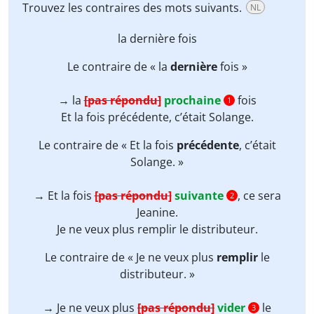
Trouvez les contraires des mots suivants.
NL
la
dernière
fois
Le contraire de « la
dernière
fois »
→ la
[pas répondu]
prochaine
fois
1
Et la fois
précédente
, c’était Solange.
Le contraire de « Et la fois
précédente
, c’était
Solange. »
→ Et la fois
[pas répondu]
suivante
, ce sera
2
Jeanine.
Je ne veux plus
remplir
le distributeur.
Le contraire de « Je ne veux plus
remplir
le
distributeur. »
→ Je ne veux plus
[pas répondu]
vider
le
3