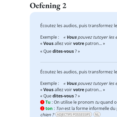
Oefening 2
Écoutez les audios, puis transformez l
Exemple :
«
Vous
pouvez tutoyer les e
«
Vous
allez voir
votre
patron... »
« Que
dites-vous
? »
Écoutez les audios, puis transformez l
Exemple :
«
Vous
pouvez tutoyer les e
«
Vous
allez voir
votre
patron... »
« Que
dites-vous
? »
Tu
:
On utilise le pronom
tu
quand 
1
ton
:
Ton
est la forme informelle d
2
chien ?
ADJECTIFS POSSESSIFS
NL