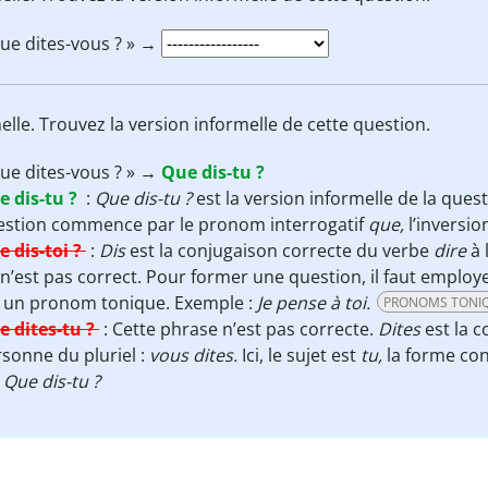
ue dites-vous ? » →
lle. Trouvez la version informelle de cette question.
ue dites-vous ? » →
Que dis-tu ?
e dis-tu ?
:
Que dis-tu ?
est la version informelle de la ques
estion commence par le pronom interrogatif
que,
l’inversio
 dis-toi ?
:
Dis
est la conjugaison correcte du verbe
dire
à 
n’est pas correct. Pour former une question, il faut emplo
t un pronom tonique. Exemple :
Je pense à toi.
PRONOMS TONI
e dites-tu ?
:
Cette phrase n’est pas correcte.
Dites
est la 
sonne du pluriel :
vous dites.
Ici, le sujet est
tu,
la forme co
t
Que dis-tu ?