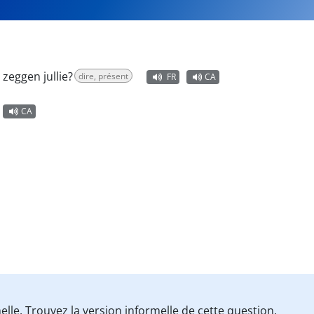
zeggen jullie?
dire, présent
FR
CA
CA
lle. Trouvez la version informelle de cette question.