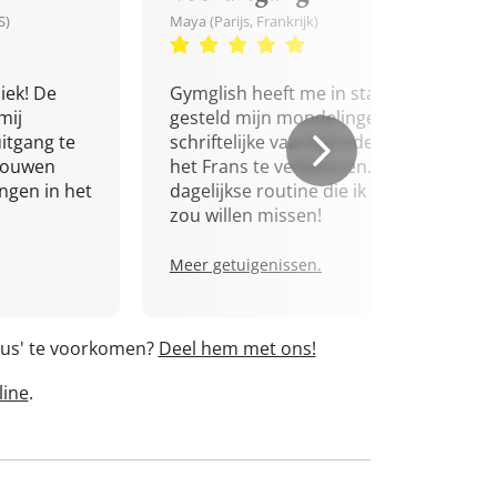
S)
Maya (Parijs, Frankrijk)
iek! De
Gymglish heeft me in staat
mij
gesteld mijn mondelinge en
itgang te
schriftelijke vaardigheden in
trouwen
het Frans te verbeteren. Een
ingen in het
dagelijkse routine die ik niet
zou willen missen!
Meer getuigenissen.
vous' te voorkomen?
Deel hem met ons!
line
.