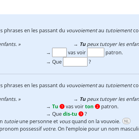
es phrases en les passant du
vouvoiement
au
tutoiement
co
nfants. »
→
Tu
peux tutoyer les enfan
→
vas voir
patron.
→ Que
?
es phrases en les passant du
vouvoiement
au
tutoiement
co
nfants. »
→
Tu
peux tutoyer les enfan
→
Tu
vas voir
ton
patron.
1
2
→ Que
dis-tu
?
3
on
tutoie
une personne et
vous
quand on la vouvoie.
NL
u pronom possessif
votre
. On l’emploie pour un nom masculin