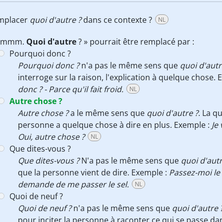
emplacer
quoi d'autre ?
dans ce contexte ?
NL
Hmmm.
Quoi d'autre
? » pourrait être remplacé par :
Pourquoi donc ?
Pourquoi donc ?
n'a pas le même sens que
quoi d'autr
interroge sur la raison, l'explication à quelque chose.
donc ? - Parce qu'il fait froid.
NL
Autre chose ?
Autre chose ?
a le même sens que
quoi d'autre ?
. La q
personne a quelque chose à dire en plus. Exemple :
Je
Oui, autre chose ?
NL
Que dites-vous ?
Que dites-vous ?
N'a pas le même sens que
quoi d'autr
que la personne vient de dire. Exemple :
Passez-moi le s
demande de me passer le sel.
NL
Quoi de neuf ?
Quoi de neuf ?
n'a pas le même sens que
quoi d'autre 
pour inciter la personne à raconter ce qui se passe da