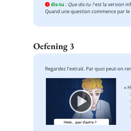
dis-tu
:
Que dis-tu ?
est la version i
3
Quand une question commence par le 
Oefening 3
Regardez l'extrait. Par quoi peut-on r
Video
« 
Player