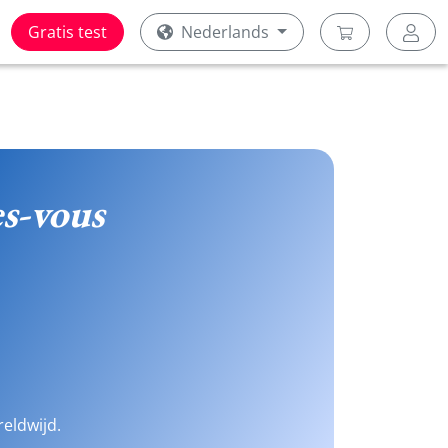
Gratis test
Nederlands
s-vous
reldwijd.