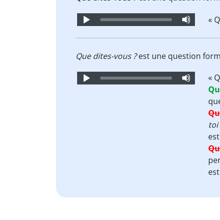
Audio
« Q
Player
Que dites-vous ?
est une question forme
Audio
« Q
Player
Qu
qu
Que
toi
es
Qu
per
es