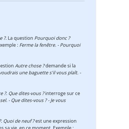
e ?
. La question
Pourquoi donc ?
 Exemple :
Ferme la fenêtre. - Pourquoi
uestion
Autre chose ?
demande si la
 voudrais une baguette s'il vous plaît. -
e ?
.
Que dites-vous ?
interroge sur ce
el. - Que dites-vous ? - Je vous
?
.
Quoi de neuf ?
est une expression
ns sa vie, en ce moment. Exemple :