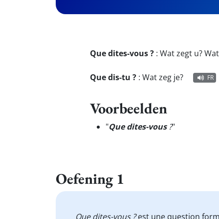
Que dites-vous ?
:
Wat zegt u? Wat 
Que dis-tu ?
:
Wat zeg je?
FR
Voorbeelden
"
Que dites-vous
?
"
Oefening 1
Que dites-vous ?
est une question forme