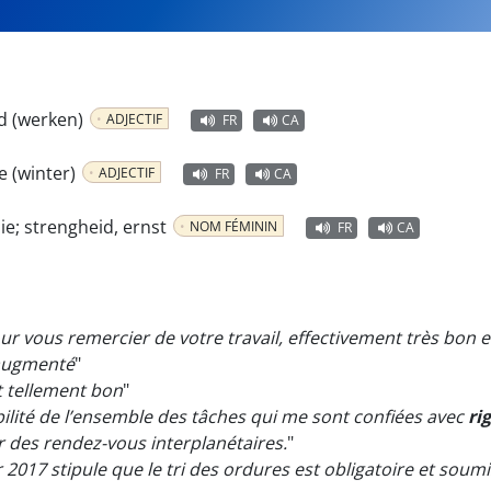
rd (werken)
ADJECTIF
FR
CA
e (winter)
ADJECTIF
FR
CA
ie; strengheid, ernst
NOM FÉMININ
FR
CA
ur vous remercier de votre travail, effectivement très bon 
 augmenté
"
 tellement bon
"
ilité de l’ensemble des tâches qui me sont confiées avec
ri
er des rendez-vous interplanétaires.
"
r 2017 stipule que le tri des ordures est obligatoire et soum