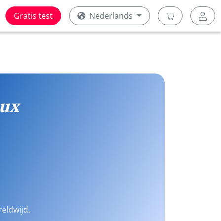
Gratis test
Nederlands
ux
reldwijd.