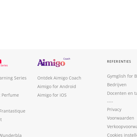
REFERENTIES
Gymglish for 
arning Series
Ontdek Aimigo Coach
Bedrijven
Aimigo for Android
Docenten en t
t Perfume
Aimigo for iOS
----
Privacy
Frantastique
Voorwaarden
t
Verkoopvoorw
Cookies instel
 Wunderbla