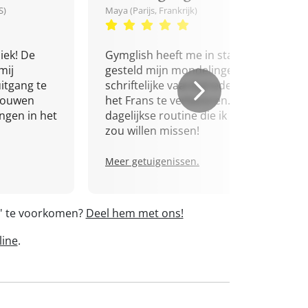
S)
Maya (Parijs, Frankrijk)
iek! De
Gymglish heeft me in staat
mij
gesteld mijn mondelinge en
itgang te
schriftelijke vaardigheden in
trouwen
het Frans te verbeteren. Een
ingen in het
dagelijkse routine die ik niet
zou willen missen!
Meer getuigenissen.
x' te voorkomen?
Deel hem met ons!
line
.