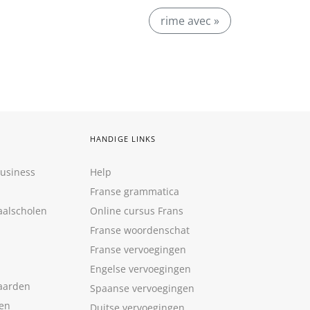
rime avec »
HANDIGE LINKS
Business
Help
Franse grammatica
aalscholen
Online cursus Frans
Franse woordenschat
Franse vervoegingen
Engelse vervoegingen
aarden
Spaanse vervoegingen
len
Duitse vervoegingen