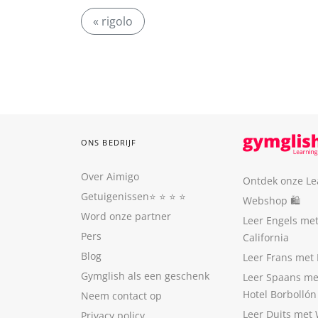
« rigolo
ONS BEDRIJF
Over Aimigo
Ontdek onze Le
Getuigenissen
⭐️ ⭐️ ⭐️ ⭐️
Webshop 🛍
Word onze partner
Leer Engels me
Pers
California
Blog
Leer Frans met 
Gymglish als een geschenk
Leer Spaans me
Hotel Borbollón
Neem contact op
Leer Duits met
Privacy policy