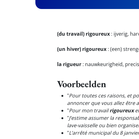
(du travail) rigoureux
:
ijverig, ha
(un hiver) rigoureux
:
(een) streng
la rigueur
:
nauwkeurigheid, precis
Voorbeelden
"
Pour toutes ces raisons, et po
annoncer que vous allez être
"
Pour mon travail
rigoureux
et
"
J’estime assumer la responsab
lave-vaisselle ou bien organis
"
L’arrêté municipal du 8 janvie