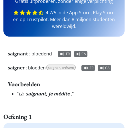
Gratis uitproberen, zonder enige verplichting
4.7/5 in de App Store, Play Store
en op Trustpilot. Meer dan 8 miljoen studenten
wereldwijd.
saignant
:
bloedend
FR
CA
saigner
:
bloeden
saigner, présent
FR
CA
Voorbeelden
"
Là,
saignant, je médite
;
"
Oefening 1