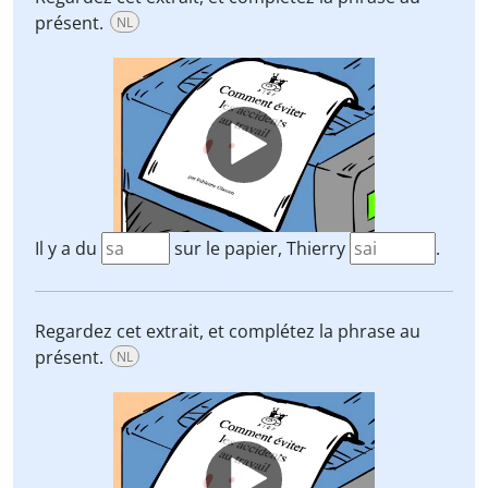
présent.
NL
Video
Player
Il y a du
sur le papier, Thierry
.
Regardez cet extrait, et complétez la phrase au
présent.
NL
Video
Player