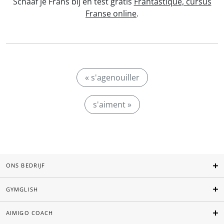
Schaaf je Frans bij en test gratis
Frantastique, cursus
Franse online
.
« s'agenouiller
s'aiment »
ONS BEDRIJF
GYMGLISH
AIMIGO COACH