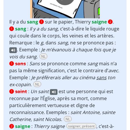
Il y a du
sang
sur le papier, Thierry
saigne
.
1
2
sang
:
Il y a du sang
, c’est-à-dire le liquide rouge
1
qui coule dans le corps, les veines et les artères.
Remarque : le
g
, dans
san
g
, ne se prononce pas :
. Exemple :
Je m’évanouis à chaque fois que je
vois du sang
.
NL
sans
:
Sans
se prononce comme
sang
mais n’a
1
pas la même signification, c’est le contraire d’
avec
.
Exemple :
Je préférerais aller au cinéma
sans
ton
ex-copain.
NL
saint
:
Un saint
est une personne qui est
1
reconnue par l’Église, après sa mort, comme
particulièrement vertueuse et digne de
reconnaissance. Exemples :
saint Antoine
, sainte
Catherine, saint Nicolas.
NL
saigne
:
Thierry saigne
, c’est-à-
saigner, présent
2