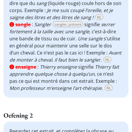
dire que du
sang
(liquide rouge) coule hors de son
corps. Exemple :
Je me suis coupé l’oreille, et je
saigne des litres et des litres de sang !
NL
sangle
:
Sangler
signifie
s
e
rrer
sangler, présent
2
fortement à la taille avec une sangle
, c’est-à-dire
une bande de tissu ou de cuir.
Une sangle
s’utilise
en général pour maintenir une selle sur le dos
d’un cheval. Ce n’est pas le cas ici ! Exemple :
Avant
de monter à cheval, il faut bien le sangler.
NL
enseigne
:
Thierry enseigne
signifie
Thierry fait
2
apprendre quelque chose à quelqu’un
, ce n’est
pas ce qui est montré dans cet extrait. Exemple :
Mon professeur m’enseigne l’art-thérapie.
NL
Oefening 2
Regardez cet extrait, et complétez la phrase au