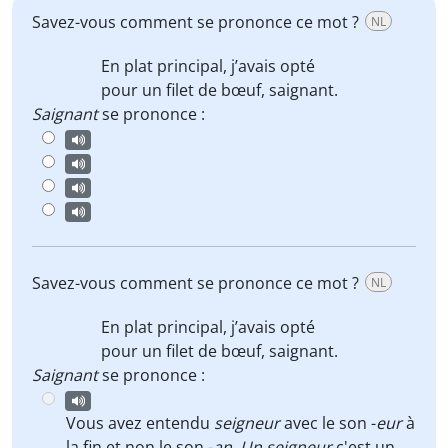
Savez-vous comment se prononce ce mot ?
NL
En plat principal, j’avais opté
pour un filet de bœuf,
saignant
.
Saignant
se prononce :
Savez-vous comment se prononce ce mot ?
NL
En plat principal, j’avais opté
pour un filet de bœuf,
saignant
.
Saignant
se prononce :
Vous avez entendu
seigneur
avec le son -
eur
à
la fin et non le son -
an
.
Un seigneur
c'est un