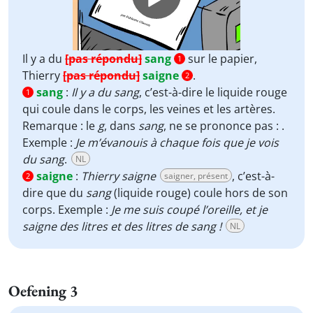
Il y a du
[pas répondu]
sang
sur le papier,
1
Thierry
[pas répondu]
saigne
.
2
sang
:
Il y a du sang
, c’est-à-dire le liquide rouge
1
qui coule dans le corps, les veines et les artères.
Remarque : le
g
, dans
san
g
, ne se prononce pas : .
Exemple :
Je m’évanouis à chaque fois que je vois
du sang
.
NL
saigne
:
Thierry saigne
, c’est-à-
saigner, présent
2
dire que du
sang
(liquide rouge) coule hors de son
corps. Exemple :
Je me suis coupé l’oreille, et je
saigne des litres et des litres de sang !
NL
Oefening 3