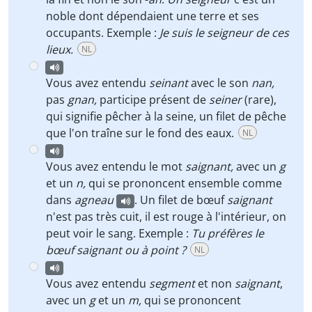
noble dont dépendaient une terre et ses
occupants. Exemple :
Je suis le seigneur de ces
lieux.
NL
Vous avez entendu
seinant
avec le son
nan,
pas
gnan,
participe présent de
seiner
(rare),
qui signifie pêcher à la seine, un filet de pêche
que l'on traîne sur le fond des eaux.
NL
Vous avez entendu le mot
saignant,
avec un
g
et un
n,
qui se prononcent ensemble comme
dans
agneau
. Un filet de bœuf
saignant
n'est pas très cuit, il est rouge à l'intérieur, on
peut voir le sang. Exemple :
Tu préfères le
bœuf saignant ou à point ?
NL
Vous avez entendu
segment
et non
saignant
,
avec un
g
et un
m,
qui se prononcent