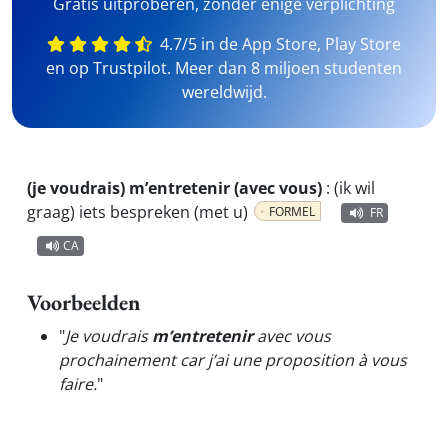
Gratis uitproberen, zonder enige verplichting
4.7/5 in de App Store, Play Store
en op Trustpilot. Meer dan 8 miljoen studenten
wereldwijd.
(je voudrais) m’entretenir (avec vous)
:
(ik wil
graag) iets bespreken (met u)
FORMEL
FR
CA
Voorbeelden
"
Je voudrais
m’entretenir
avec vous
prochainement car j’ai une proposition à vous
faire.
"