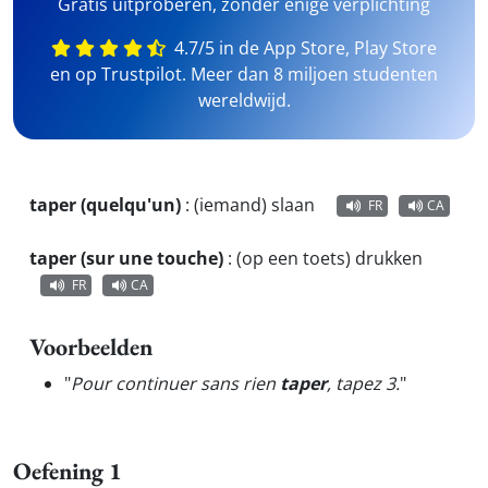
Gratis uitproberen, zonder enige verplichting
4.7/5 in de App Store, Play Store
en op Trustpilot. Meer dan 8 miljoen studenten
wereldwijd.
taper (quelqu'un)
:
(iemand) slaan
FR
CA
taper (sur une touche)
:
(op een toets) drukken
FR
CA
Voorbeelden
"
Pour continuer sans rien
taper
, tapez 3.
"
Oefening 1