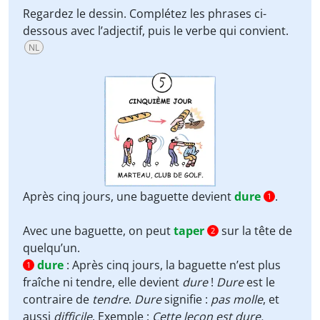
Regardez le dessin. Complétez les phrases ci-
dessous avec l’adjectif, puis le verbe qui convient.
NL
Après cinq jours, une baguette devient
dure
.
1
Avec une baguette, on peut
taper
sur la tête de
2
quelqu’un.
dure
:
Après cinq jours, la baguette n’est plus
1
fraîche ni tendre, elle devient
dure
!
Dure
est le
contraire de
tendre
.
Dure
signifie :
pas molle
, et
aussi
difficile
. Exemple :
Cette leçon est dure.