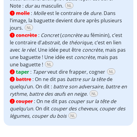
Note :
dur
au masculin.
NL
molle
:
Molle
est le contraire de
dure
. Dans
1
l’image, la baguette devient dure après plusieurs
jours.
NL
concrète
:
Concret
(
concrète
au féminin), c’est
1
le contraire d’
abstrait
, de
théorique,
c’est
en lien
avec
le réel.
Une idée peut être
concrète
, mais pas
une baguette ! Une idée est
concrète
, mais pas
une baguette !
NL
taper
:
Taper
veut dire frapper, cogner
NL
2
battre
:
On ne dit pas
battre sur la tête
de
2
quelqu’un. On dit :
battre son adversaire, battre en
rythme, battre des œufs en neige
.
NL
couper
:
On ne dit pas
couper sur la tête de
2
quelqu’un
. On dit
couper des cheveux, couper des
légumes, couper du bois
NL