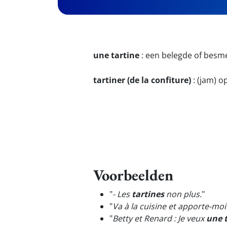
une tartine
:
een belegde of bes
tartiner (de la confiture)
:
(jam) o
Voorbeelden
"
- Les
tartines
non plus.
"
"
Va à la cuisine et apporte-mo
"
Betty et Renard : Je veux
une 