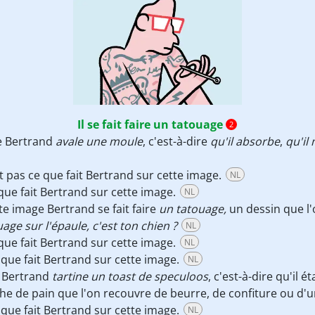
Il se fait faire un tatouage
2
e Bertrand
avale une moule
, c'est-à-dire
qu'il absorbe
,
qu'il
t pas ce que fait Bertrand sur cette image.
NL
que fait Bertrand sur cette image.
NL
te image Bertrand se fait faire
un tatouage,
un dessin que l'
age sur l'épaule, c'est ton chien ?
NL
que fait Bertrand sur cette image.
NL
 que fait Bertrand sur cette image.
NL
e Bertrand
tartine un toast de speculoos
, c'est-à-dire qu'il 
e de pain que l'on recouvre de beurre, de confiture ou d'un
 que fait Bertrand sur cette image.
NL