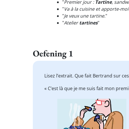
"
Premier jour :
Tartine
, sandw
"
Va à la cuisine et apporte-m
"
Je veux une tartine.
"
"
Atelier
tartines
"
Oefening 1
Lisez l’extrait. Que fait Bertrand sur c
« C’est là que je me suis fait mon prem