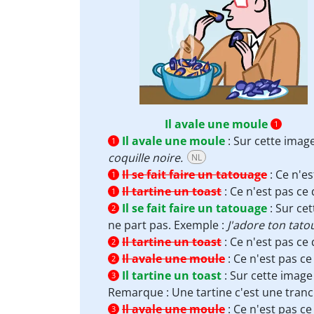
Il avale une moule
1
Il avale une moule
:
Sur cette imag
1
coquille noire.
NL
Il se fait faire un tatouage
:
Ce n'es
1
Il tartine un toast
:
Ce n'est pas ce 
1
Il se fait faire un tatouage
:
Sur cet
2
ne part pas. Exemple :
J'adore ton tatou
Il tartine un toast
:
Ce n'est pas ce 
2
Il avale une moule
:
Ce n'est pas ce
2
Il tartine un toast
:
Sur cette imag
3
Remarque : Une tartine c'est une tranch
Il avale une moule
:
Ce n'est pas ce
3