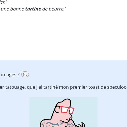
ich
"
oi une bonne
tartine
de beurre.
"
es images ?
NL
ier tatouage, que j'ai tartiné mon premier toast de speculoo