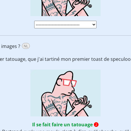
es images ?
NL
ier tatouage, que j'ai tartiné mon premier toast de speculoo
Il se fait faire un tatouage
2