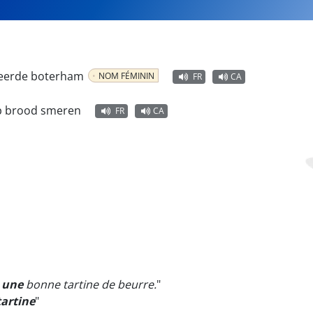
meerde boterham
NOM FÉMININ
FR
CA
p brood smeren
FR
CA
i
une
bonne tartine de beurre.
"
tartine
"