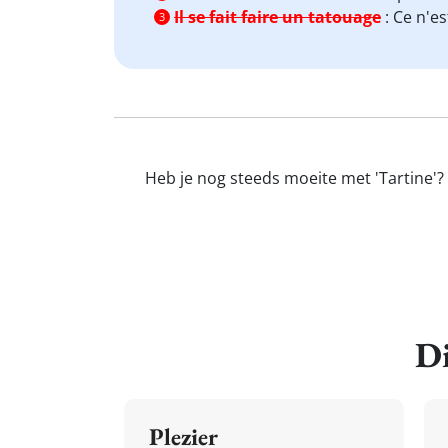
Il se fait faire un tatouage
:
Ce n'es
3
Heb je nog steeds moeite met 'Tartine'?
Di
Plezier