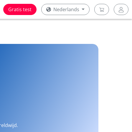
Gratis test
Nederlands
reldwijd.