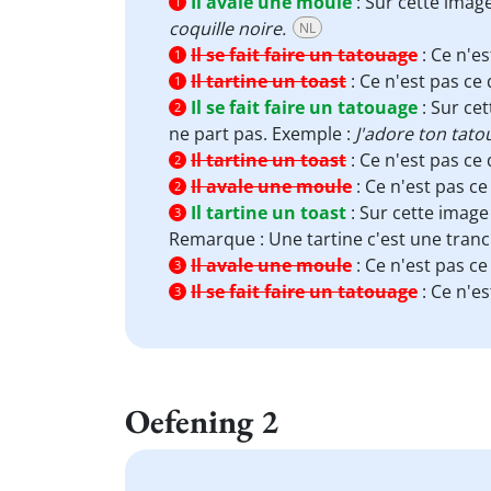
Il avale une moule
:
Sur cette imag
1
coquille noire.
NL
Il se fait faire un tatouage
:
Ce n'es
1
Il tartine un toast
:
Ce n'est pas ce 
1
Il se fait faire un tatouage
:
Sur cet
2
ne part pas. Exemple :
J'adore ton tatou
Il tartine un toast
:
Ce n'est pas ce 
2
Il avale une moule
:
Ce n'est pas ce
2
Il tartine un toast
:
Sur cette imag
3
Remarque : Une tartine c'est une tranch
Il avale une moule
:
Ce n'est pas ce
3
Il se fait faire un tatouage
:
Ce n'es
3
Oefening 2