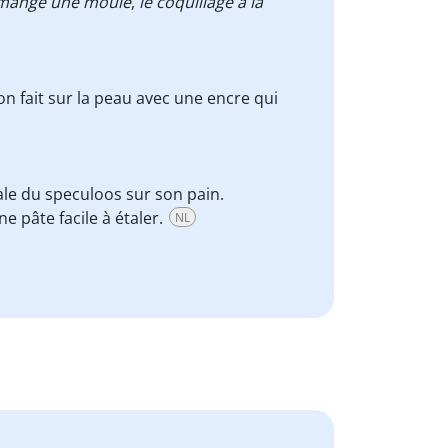
 mange une moule
,
le coquillage à la
on fait sur la peau avec une encre qui
étale du speculoos sur son pain.
e pâte facile à étaler.
NL