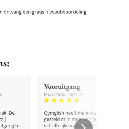
en ontvang een gratis niveaubeoordeling!
ns:
Vooruitgang
S)
Maya (Parijs, Frankrijk)
iek! De
Gymglish heeft me in staat
mij
gesteld mijn mondelinge en
itgang te
schriftelijke vaardigheden in