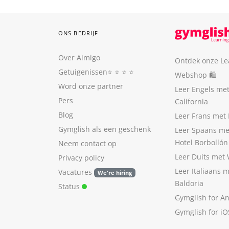
ONS BEDRIJF
Over Aimigo
Ontdek onze Le
Getuigenissen
⭐️ ⭐️ ⭐️ ⭐️
Webshop 🛍
Word onze partner
Leer Engels me
Pers
California
Blog
Leer Frans met 
Gymglish als een geschenk
Leer Spaans me
Hotel Borbollón
Neem contact op
Leer Duits met
Privacy policy
Leer Italiaans 
Vacatures
We're hiring
Baldoria
Status
Gymglish for A
Gymglish for iO