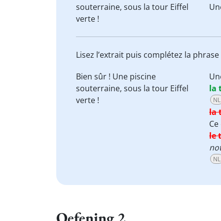
souterraine
, sous la tour Eiffel
Un
verte !
Lisez l’extrait puis complétez la phrase
Bien sûr ! Une piscine
Un
souterraine
, sous la tour Eiffel
la 
verte !
NL
la 
Ce 
le 
not
NL
Oefening 2