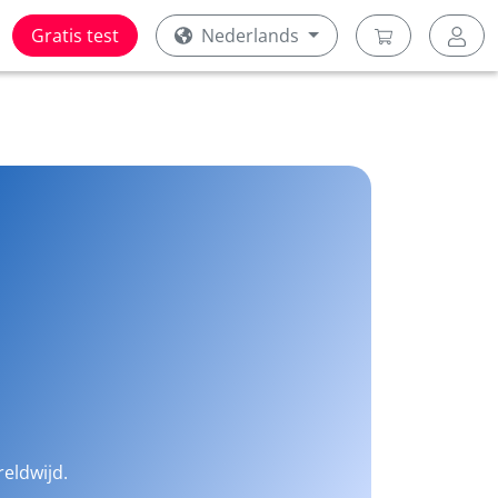
Gratis test
Nederlands
reldwijd.