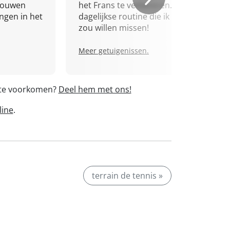
trouwen
het Frans te verbeteren. Een
ingen in het
dagelijkse routine die ik niet
zou willen missen!
Meer getuigenissen.
' te voorkomen?
Deel hem met ons!
line
.
terrain de tennis »