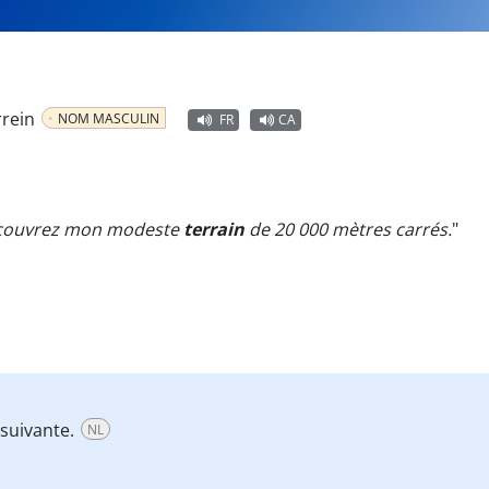
rrein
NOM MASCULIN
FR
CA
découvrez mon modeste
terrain
de 20 000 mètres carrés.
"
 suivante.
NL