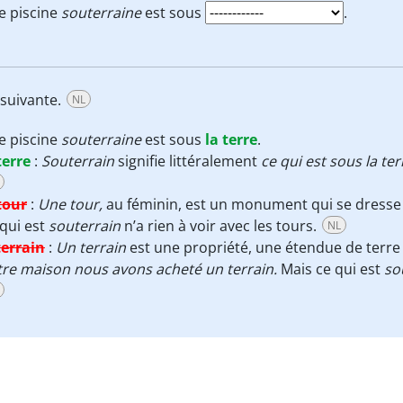
e piscine
souterraine
est sous
.
 suivante.
NL
e piscine
souterraine
est sous
la terre
.
terre
:
Souterrain
signifie littéralement
ce qui est sous la ter
tour
:
Une tour,
au féminin, est un monument qui se dresse v
qui est
souterrain
n’a rien à voir avec les tours.
NL
terrain
:
Un terrain
est une propriété, une étendue de terre
re maison nous avons acheté un terrain.
Mais ce qui est
so