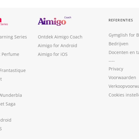
REFERENTIES
Gymglish for 
arning Series
Ontdek Aimigo Coach
Bedrijven
Aimigo for Android
Docenten en t
t Perfume
Aimigo for iOS
----
Privacy
Frantastique
Voorwaarden
t
Verkoopvoorw
Cookies instel
 Wunderbla
met Saga
ndroid
S