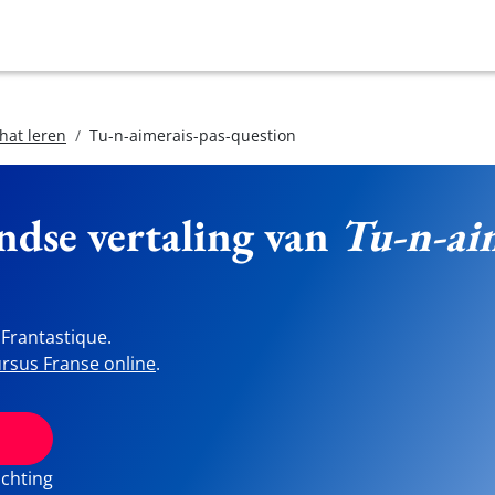
hat leren
Tu-n-aimerais-pas-question
ndse vertaling van
Tu-n-aim
Frantastique.
rsus Franse online
.
ichting