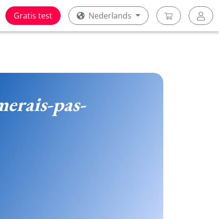
Gratis test
Nederlands
erais-pas-