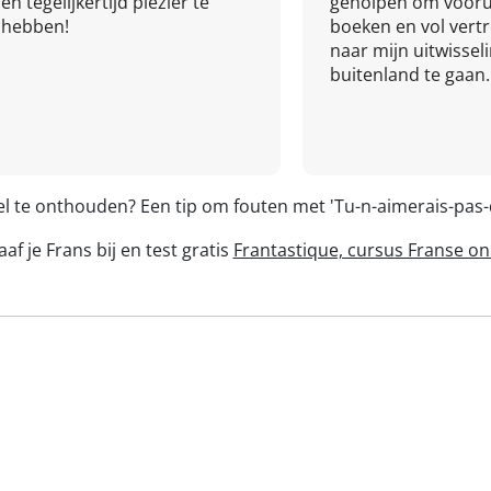
en tegelijkertijd plezier te
geholpen om vooru
hebben!
boeken en vol ver
naar mijn uitwissel
buitenland te gaan.
el te onthouden? Een tip om fouten met 'Tu-n-aimerais-pa
af je Frans bij en test gratis
Frantastique, cursus Franse on