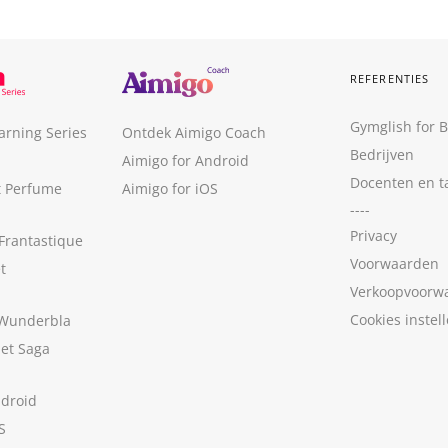
REFERENTIES
Gymglish for 
arning Series
Ontdek Aimigo Coach
Bedrijven
Aimigo for Android
Docenten en t
t Perfume
Aimigo for iOS
----
Privacy
Frantastique
Voorwaarden
t
Verkoopvoorw
Cookies instel
 Wunderbla
met Saga
ndroid
S