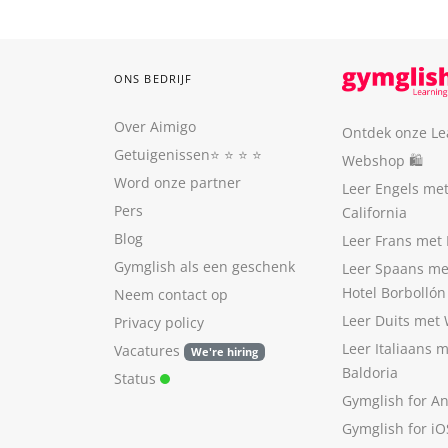
ONS BEDRIJF
Over Aimigo
Ontdek onze Le
Getuigenissen
⭐️ ⭐️ ⭐️ ⭐️
Webshop 🛍
Word onze partner
Leer Engels me
Pers
California
Blog
Leer Frans met 
Gymglish als een geschenk
Leer Spaans me
Hotel Borbollón
Neem contact op
Leer Duits met
Privacy policy
Leer Italiaans 
Vacatures
We're hiring
Baldoria
Status
Gymglish for A
Gymglish for iO