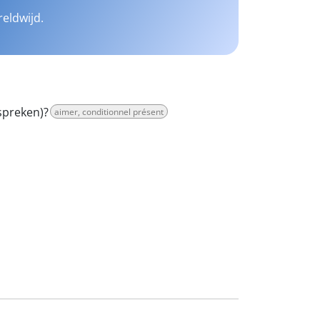
reldwijd.
spreken)?
aimer, conditionnel présent