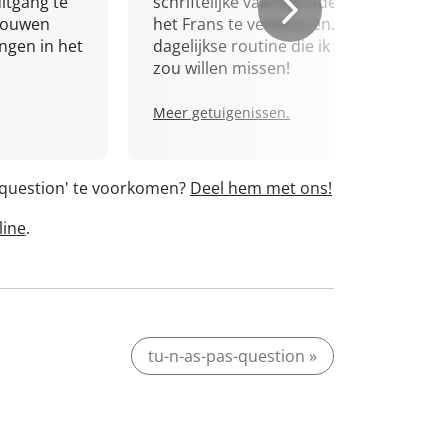
itgang te
schriftelijke vaardigheden in
trouwen
het Frans te verbeteren. Een
ingen in het
dagelijkse routine die ik niet
zou willen missen!
Meer getuigenissen.
s-question' te voorkomen?
Deel hem met ons!
line
.
tu-n-as-pas-question »