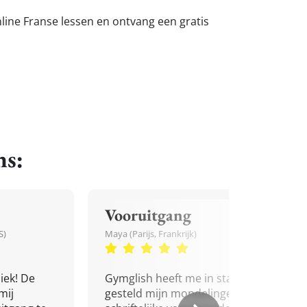
nline Franse lessen en ontvang een gratis
ns:
Vooruitgang
S)
Maya (Parijs, Frankrijk)
iek! De
Gymglish heeft me in staat
mij
gesteld mijn mondelinge en