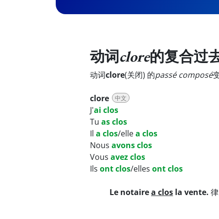
动词
clore
的复合过
动词
clore
(关闭) 的
passé composé
clore
中文
J'
ai clos
Tu
as clos
Il
a clos
/elle
a clos
Nous
avons clos
Vous
avez clos
Ils
ont clos
/elles
ont clos
Le notaire
a clos
la vente.
律