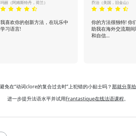
玛丽（阿姆斯特丹，荷兰）
乔治（美国，旧金山）
我喜欢你的创新方法，在玩乐中
你的方法很独特! 你
学习语言!
助我在海外交流期间
和自信...
避免在“动词clore的复合过去时”上犯错的小贴士吗？
那就分享
进一步提升法语水平并试用
Frantastique在线法语课程
。