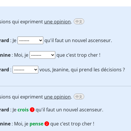
ssions qui expriment
une opinion
.
中文
rard
: Je
qu'il faut un nouvel ascenseur.
anine
: Moi, je
que c’est trop cher !
rard
:
vous, Jeanine, qui prend les décisions ?
ssions qui expriment
une opinion
.
中文
rard
: Je
crois
qu'il faut un nouvel ascenseur.
1
anine
: Moi, je
pense
que c’est trop cher !
2