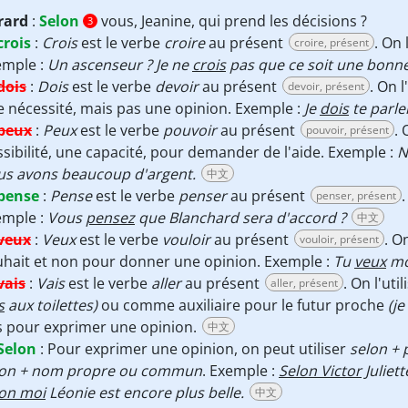
rard
:
Selon
vous, Jeanine, qui prend les décisions ?
3
crois
:
Crois
est le verbe
croire
au présent
. On 
croire, présent
emple :
Un ascenseur ? Je ne
crois
pas que ce soit une bonne
dois
:
Dois
est le verbe
devoir
au présent
. On 
devoir, présent
 nécessité, mais pas une opinion. Exemple :
Je
dois
te parler
peux
:
Peux
est le verbe
pouvoir
au présent
. 
pouvoir, présent
sibilité, une capacité, pour demander de l'aide. Exemple :
N
us avons beaucoup d'argent.
中文
pense
:
Pense
est le verbe
penser
au présent
penser, présent
emple :
Vous
pensez
que Blanchard sera d'accord ?
中文
veux
:
Veux
est le verbe
vouloir
au présent
. O
vouloir, présent
hait et non pour donner une opinion. Exemple :
Tu
veux
mo
vais
:
Vais
est le verbe
aller
au présent
. On l'u
aller, présent
s
aux toilettes)
ou comme auxiliaire pour le futur proche
(je
s pour exprimer une opinion.
中文
Selon
:
Pour exprimer une opinion, on peut utiliser
selon +
lon + nom propre ou commun
. Exemple :
Selon Victor
Juliet
lon moi
Léonie est encore plus belle.
中文