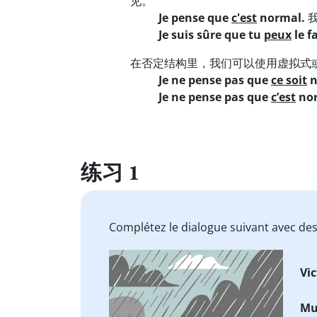
见。
Je pense que
c'est
normal.
我
Je suis sûre que tu
peux
le fa
在否定结构里，我们可以使用虚拟式
Je ne pense pas que
ce soit
n
Je ne pense pas que
c’est
no
练习 1
Complétez le dialogue suivant avec de
Vic
Mu