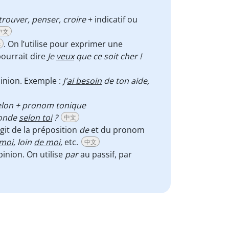
trouver, penser, croire
+ indicatif ou
中文
. On l’utilise pour exprimer une
t
ourrait dire
Je
veux
que ce soit cher !
inion. Exemple :
J'
ai besoin
de ton aide,
elon + pronom tonique
monde
selon toi
?
中文
agit de la préposition
de
et du pronom
moi
, loin
de moi
,
etc.
中文
pinion. On utilise
par
au passif, par