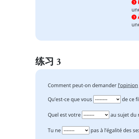
3
une
3
un
练习 3
Comment peut-on demander
l’opinion
Qu’est-ce que vous
de ce fi
Quel est votre
au sujet du 
Tu ne
pas à l’égalité des se