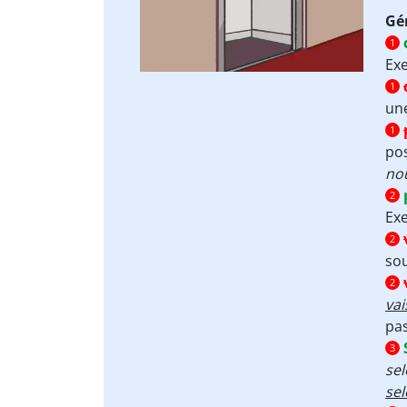
Gé
1
Ex
1
une
1
pos
no
2
Ex
2
sou
2
vai
pa
3
se
se