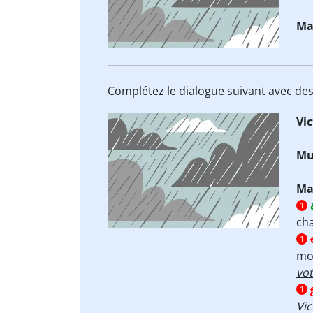
Ma
Complétez le dialogue suivant avec de
Vic
Mu
Ma
1
cha
1
mo
vot
1
Vic