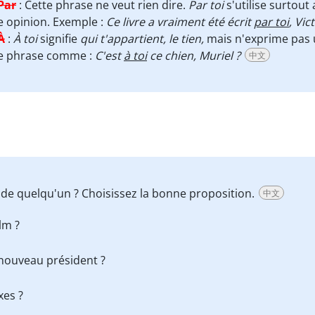
Par
:
Cette phrase ne veut rien dire.
Par toi
s'utilise surtout
 opinion. Exemple :
Ce livre a vraiment été écrit
par toi
, Vic
À
:
À toi
signifie
qui t'appartient, le tien,
mais n'exprime pas u
e phrase comme :
C'est
à toi
ce chien, Muriel ?
中文
de quelqu'un ? Choisissez la bonne proposition.
中文
lm ?
nouveau président ?
xes ?