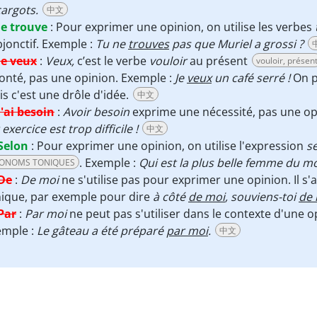
argots.
中文
Je trouve
:
Pour exprimer une opinion, on utilise les verbes
jonctif. Exemple :
Tu ne
trouves
pas que Muriel a grossi ?
Je veux
:
Veux,
c’est le verbe
vouloir
au présent
vouloir, présen
onté, pas une opinion. Exemple :
Je
veux
un café serré !
On p
s c'est une drôle d'idée.
中文
J'ai besoin
:
Avoir besoin
exprime une nécessité, pas une op
 exercice est trop difficile !
中文
Selon
:
Pour exprimer une opinion, on utilise l'expression
s
. Exemple :
Qui est la plus belle femme du 
ONOMS TONIQUES
De
:
De moi
ne s'utilise pas pour exprimer une opinion. Il s'
ique, par exemple pour dire
à côté
de moi
, souviens-toi
de 
Par
:
Par moi
ne peut pas s'utiliser dans le contexte d'une o
emple :
Le gâteau a été préparé
par moi
.
中文