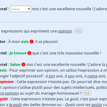
rcel
:
moi c’est une excellente nouvelle ! J'adore 
s expressions qui expriment une
opinion
.
中文
tor
: À mon
avis
, il va pleuvoir.
1
riel
:
Je trouve
que c'est une très mauvaise nouvelle !
2
rcel
:
Selon
moi c’est une excellente nouvelle ! J'adore la p
3
avis
:
Pour exprimer son opinion, on utilise l’expression
à m
nger l’adjectif possessif :
à
ton
avis, à
son
avis, à
notre
avis,
opinion
:
Cette expression n’existe pas. On pourrait dire
mon
t
opinion
s’utilise plutôt pour des sujets intellectuels, poli
re opinion
au sujet du mariage homosexuel ?
中文
goût
:
Cette expression n’existe pas. Le
goût,
c’est pour expr
tor a
le goût
des belles femmes
ou
- Quels sont tes
goûts
cul