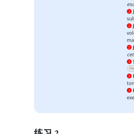
esc
2
sub
2
vol
mai
2
cet
3
PR
3
ton
3
ex
练习 2