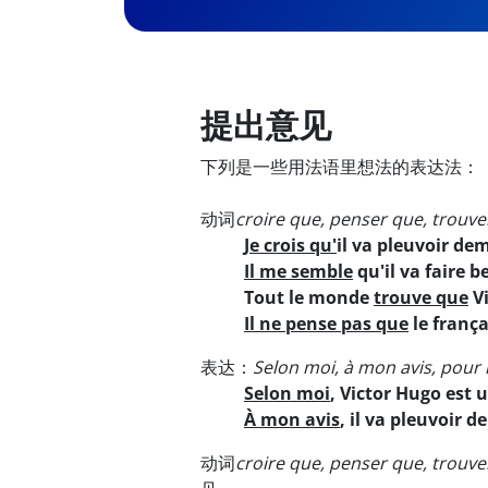
提出意见
下列是一些用法语里想法的表达法：
动词
croire que, penser que, trouver
Je crois qu'
il va pleuvoir de
Il me semble
qu'il va faire b
Tout le monde
trouve que
Vi
Il ne pense pas que
le françai
表达：
Selon moi, à mon avis, pour
Selon moi
, Victor Hugo est 
À mon avis
, il va pleuvoir 
动词
croire que, penser que, trouve