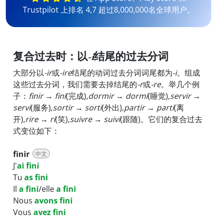
Trustpilot 上排名 4,7 超过8,000,000名全球用户。
复合过去时：以
-i
结尾的过去分词
大部分以
-ir
或
-ire
结尾的动词过去分词词尾都为
-i
。组成
这些过去分词，我们需要去掉结尾的
-r
或
-re
。举几个例
子：
finir → fini
(完成),
dormir → dormi
(睡觉),
servir →
servi
(服务),
sortir → sorti
(外出),
partir → parti
(离
开),
rire → ri
(笑),
suivre → suivi
(跟随)。它们的复合过去
式变位如下：
finir
中文
J'
ai fini
Tu
as fini
Il
a fini
/elle
a fini
Nous
avons fini
Vous
avez fini