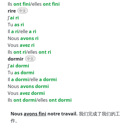
Ils
ont fini
/elles
ont fini
rire
中文
J'
ai ri
Tu
as ri
Il
a ri
/elle
a ri
Nous
avons ri
Vous
avez ri
Ils
ont ri
/elles
ont ri
dormir
中文
J'
ai dormi
Tu
as dormi
Il
a dormi
/elle
a dormi
Nous
avons dormi
Vous
avez dormi
Ils
ont dormi
/elles
ont dormi
Nous
avons fini
notre travail.
我们完成了我们的工
作。