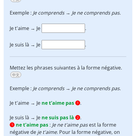
Exemple :
Je comprends
→
Je ne comprends pas
.
Je t'aime → Je
.
Je suis là → Je
.
Mettez les phrases suivantes à la forme négative.
中文
Exemple :
Je comprends
→
Je ne comprends pas
.
Je t'aime → Je
ne t'aime pas
.
1
Je suis là → Je
ne suis pas là
.
2
ne t'aime pas
:
Je ne t'aime pas
est la forme
1
négative de
je t'aime
. Pour la forme négative, on