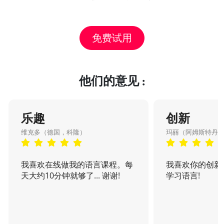
免费试用
他们的意见 :
乐趣
创新
维克多（德国，科隆）
玛丽（阿姆斯特丹
我喜欢在线做我的语言课程。每
我喜欢你的创新
天大约10分钟就够了... 谢谢!
学习语言!