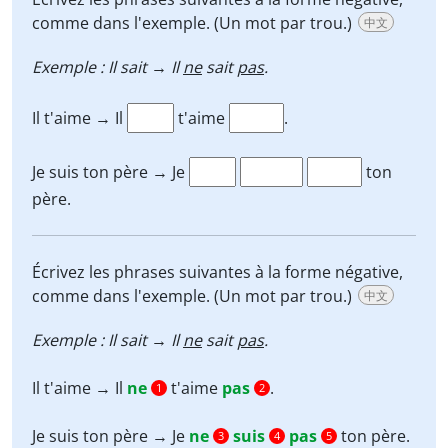
comme dans l'exemple. (Un mot par trou.)
中文
Exemple : Il sait → Il
ne
sait
pas
.
Il t'aime → Il
t'aime
.
Je suis ton père → Je
ton
père.
Écrivez les phrases suivantes à la forme négative,
comme dans l'exemple. (Un mot par trou.)
中文
Exemple : Il sait → Il
ne
sait
pas
.
Il t'aime → Il
ne
t'aime
pas
.
1
2
Je suis ton père → Je
ne
suis
pas
ton père.
3
4
5