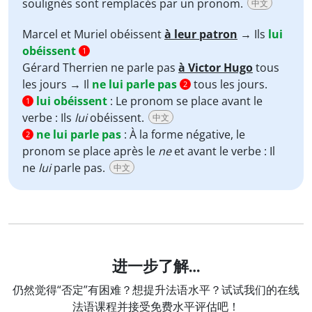
soulignés sont remplacés par un pronom.
中文
Marcel et Muriel obéissent
à leur patron
→ Ils
lui
obéissent
1
Gérard Therrien ne parle pas
à Victor Hugo
tous
les jours → Il
ne lui parle pas
tous les jours.
2
lui obéissent
:
Le pronom se place avant le
1
verbe : Ils
lui
obéissent.
中文
ne lui parle pas
:
À la forme négative, le
2
pronom se place après le
ne
et avant le verbe : Il
ne
lui
parle pas.
中文
进一步了解…
仍然觉得“否定”有困难？想提升法语水平？试试我们的在线
法语课程并接受免费水平评估吧！