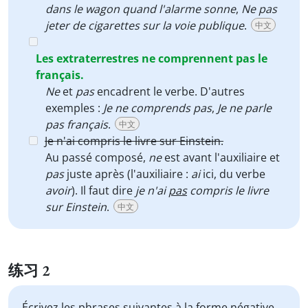
dans le wagon quand l'alarme sonne
,
Ne pas
jeter de cigarettes sur la voie publique
.
中文
Les extraterrestres ne comprennent pas le
français.
Ne
et
pas
encadrent le verbe. D'autres
exemples :
Je ne comprends pas
,
Je ne parle
pas français
.
中文
Je n'ai compris le livre sur Einstein.
Au passé composé,
ne
est avant l'auxiliaire et
pas
juste après (l'auxiliaire :
ai
ici, du verbe
avoir
). Il faut dire
je n'ai
pas
compris le livre
sur Einstein
.
中文
练习 2
Écrivez les phrases suivantes à la forme négative,