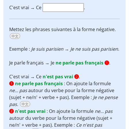
C'est vrai → Ce
.
Mettez les phrases suivantes à la forme négative.
中文
Exemple :
Je suis parisien
→
Je ne suis pas parisien
.
Je parle français → Je
ne parle pas français
.
1
C'est vrai → Ce
n'est pas vrai
.
2
ne parle pas français
:
On ajoute la formule
1
ne… pas
autour du verbe pour la forme négative
(sujet + ne/n' + verbe + pas). Exemple :
Je ne pense
pas.
中文
n'est pas vrai
:
On ajoute la formule
ne… pas
2
autour du verbe pour la forme négative (sujet +
ne/n' + verbe + pas). Exemple :
Ce n'est pas