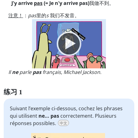
J'y arrive
pas
(= Je n'y arrive pas)
我做不到。
注意！
：
pas
里的
s
我们不发音。
Video
Player
Il
ne
parle
pas
français, Michael Jackson.
练习 1
Suivant l’exemple ci-dessous, cochez les phrases
qui utilisent
ne... pas
correctement. Plusieurs
réponses possibles.
中文