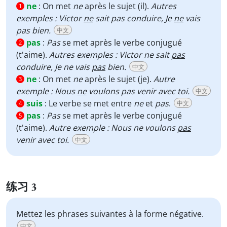
ne
:
On met
ne
après le sujet (il).
Autres
1
exemples : Victor
ne
sait pas conduire, Je
ne
vais
pas bien.
中文
pas
:
Pas
se met après le verbe conjugué
2
(t'aime).
Autres exemples : Victor ne sait
pas
conduire, Je ne vais
pas
bien.
中文
ne
:
On met
ne
après le sujet (je).
Autre
3
exemple : Nous
ne
voulons pas venir avec toi.
中文
suis
:
Le verbe se met entre
ne
et
pas
.
中文
4
pas
:
Pas
se met après le verbe conjugué
5
(t'aime).
Autre exemple : Nous ne voulons
pas
venir avec toi.
中文
练习 3
Mettez les phrases suivantes à la forme négative.
中文