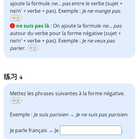
ajoute la formule
ne… pas
entre le verbe (sujet +
ne/n' + verbe + pas). Exemple :
Je ne mange pas.
中文
ne suis pas là
:
On ajoute la formule
ne… pas
2
autour du verbe pour la forme négative (sujet +
ne/n' + verbe + pas). Exemple :
Je ne veux pas
parler.
中文
练习 4
Mettez les phrases suivantes à la forme négative.
中文
Exemple :
Je suis parisien
→
Je ne suis pas parisien
.
Je parle français → Je
.