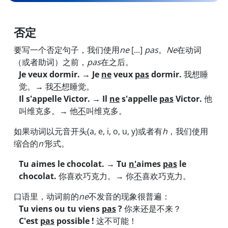
否定
要写一个否定句子，我们使用
ne
[...]
pas
。
Ne
在动词
（或者助词）之前，
pas
在之后。
Je veux dormir.
→ Je
ne
veux
pas
dormir.
我想睡
觉。→ 我
不
想睡觉。
Il s'appelle Victor.
→ Il
ne
s'appelle
pas
Victor.
他
叫维克多。→ 他
不
叫维克多。
如果动词以元音开头(a, e, i, o, u, y)或者有
h
，我们使用
缩合的
n’
形式。
Tu aimes le chocolat.
→ Tu
n'
aimes
pas
le
chocolat.
你喜欢巧克力。→ 你
不
喜欢巧克力。
口语里，动词前的
ne
不发音的现象很普遍：
Tu viens ou tu viens
pas
?
你来还是不来？
C'est
pas
possible !
这不可能！