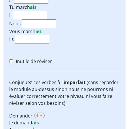
Tu
march
ais
Il
Nous
Vous
march
iez
Ils
Inutile de réviser
Conjuguez ces verbes à l'
imparfait
(sans regarder
le module au-dessus sinon nous ne pourrons ni
évaluer correctement votre niveau ni vous faire
réviser selon vos besoins).
Demander
中文
Je demand
ais