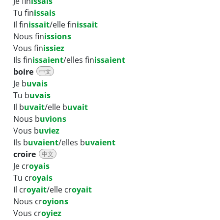
Je fin
issais
Tu fin
issais
Il fin
issait
/elle fin
issait
Nous fin
issions
Vous fin
issiez
Ils fin
issaient
/elles fin
issaient
boire
中文
Je b
uvais
Tu b
uvais
Il b
uvait
/elle b
uvait
Nous b
uvions
Vous b
uviez
Ils b
uvaient
/elles b
uvaient
croire
中文
Je cr
oyais
Tu cr
oyais
Il cr
oyait
/elle cr
oyait
Nous cr
oyions
Vous cr
oyiez