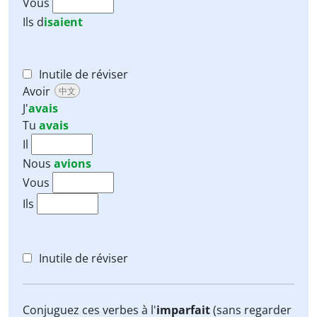
Vous
Ils
d
isaient
Inutile de réviser
Avoir
中文
J'
avais
Tu
avais
Il
Nous
avions
Vous
Ils
Inutile de réviser
Conjuguez ces verbes à l'
imparfait
(sans regarder