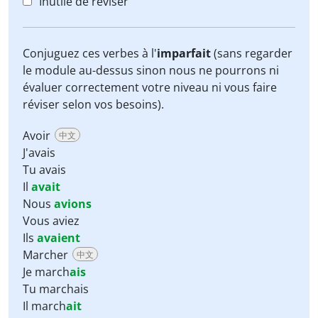
Inutile de réviser
Conjuguez ces verbes à l'
imparfait
(sans regarder
le module au-dessus sinon nous ne pourrons ni
évaluer correctement votre niveau ni vous faire
réviser selon vos besoins).
Avoir
中文
J'avais
Tu avais
Il
avait
Nous
avions
Vous aviez
Ils
avaient
Marcher
中文
Je march
ais
Tu marchais
Il march
ait