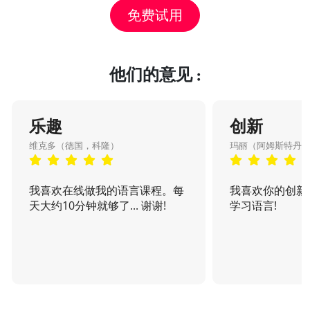
免费试用
他们的意见 :
乐趣
创新
维克多（德国，科隆）
玛丽（阿姆斯特丹
我喜欢在线做我的语言课程。每
我喜欢你的创新
天大约10分钟就够了... 谢谢!
学习语言!