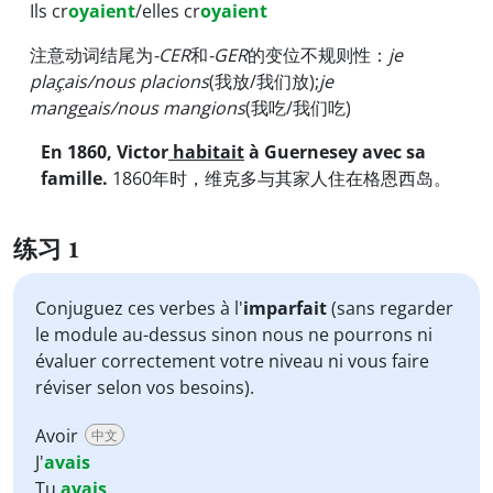
Ils cr
oyaient
/elles cr
oyaient
注意动词结尾为
-CER
和
-GER
的变位不规则性：
je
pla
ç
ais/nous placions
(我放/我们放);
je
mang
e
ais/nous mangions
(我吃/我们吃)
En 1860, Victor
habitait
à Guernesey avec sa
famille.
1860年时，维克多与其家人住在格恩西岛。
练习 1
Conjuguez ces verbes à l'
imparfait
(sans regarder
le module au-dessus sinon nous ne pourrons ni
évaluer correctement votre niveau ni vous faire
réviser selon vos besoins).
Avoir
中文
J'
avais
Tu
avais