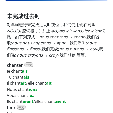
未完成过去时
对单词进行未完成过去时变位，我们使用现在时里
NOUS
对应词根，并加上
-ais,-ais,-ait,-ions,-iez,-aient
词
尾，如下列形式：
nous chantons → chant-
,我们唱
歌;
nous nous appelons
→ appel-,我们呼叫;
nous
finissons → finiss-
,我们完成;
nous buvons → buv-
,我
们喝;
nous croyons → croy-
,我们相信;等等。
chanter
中文
Je chant
ais
Tu chant
ais
Il chant
ait
/elle chant
ait
Nous chant
ions
Vous chant
iez
Ils chant
aient
/elles chant
aient
finir
中文