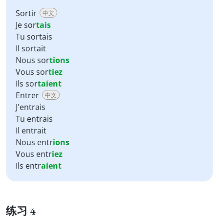
Sortir
中文
Je sor
tais
Tu sortais
Il sortait
Nous sor
tions
Vous sor
tiez
Ils sor
taient
Entrer
中文
J'entrais
Tu entrais
Il entrait
Nous entr
ions
Vous entr
iez
Ils entr
aient
练习 4