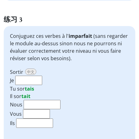
练习 3
Conjuguez ces verbes à l'
imparfait
(sans regarder
le module au-dessus sinon nous ne pourrons ni
évaluer correctement votre niveau ni vous faire
réviser selon vos besoins).
Sortir
中文
Je
Tu
sor
tais
Il
sor
tait
Nous
Vous
Ils