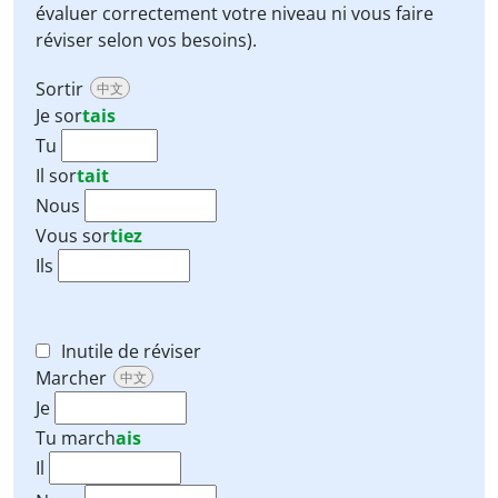
évaluer correctement votre niveau ni vous faire
réviser selon vos besoins).
Sortir
中文
Je
sor
tais
Tu
Il
sor
tait
Nous
Vous
sor
tiez
Ils
Inutile de réviser
Marcher
中文
Je
Tu
march
ais
Il