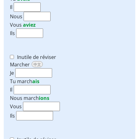
Il
Nous
Vous
aviez
Ils
Inutile de réviser
Marcher
中文
Je
Tu
march
ais
Il
Nous
march
ions
Vous
Ils