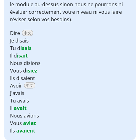
le module au-dessus sinon nous ne pourrons ni
évaluer correctement votre niveau ni vous faire
réviser selon vos besoins).
Dire
中文
Je disais
Tu d
isais
Il d
isait
Nous disions
Vous d
isiez
Ils disaient
Avoir
中文
J'avais
Tu avais
Il
avait
Nous avions
Vous
aviez
Ils
avaient