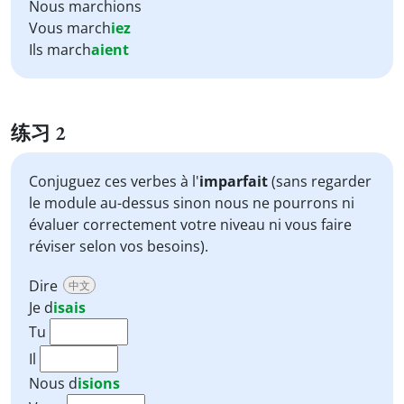
Nous marchions
Vous march
iez
Ils march
aient
练习 2
Conjuguez ces verbes à l'
imparfait
(sans regarder
le module au-dessus sinon nous ne pourrons ni
évaluer correctement votre niveau ni vous faire
réviser selon vos besoins).
Dire
中文
Je
d
isais
Tu
Il
Nous
d
isions