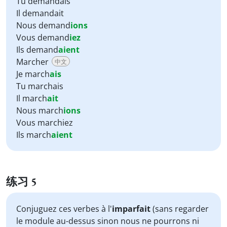
Tu demandais
Il demandait
Nous demand
ions
Vous demand
iez
Ils demand
aient
Marcher
中文
Je march
ais
Tu marchais
Il march
ait
Nous march
ions
Vous marchiez
Ils march
aient
练习 5
Conjuguez ces verbes à l'
imparfait
(sans regarder
le module au-dessus sinon nous ne pourrons ni