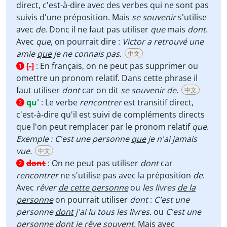
direct, c'est-à-dire avec des verbes qui ne sont pas
suivis d'une préposition. Mais
se souvenir
s'utilise
avec
de
. Donc il ne faut pas utiliser
que
mais
dont
.
Avec
que
, on pourrait dire :
Victor a retrouvé une
amie
que
je ne connais pas.
中文
[-]
:
En français, on ne peut pas supprimer ou
1
omettre un pronom relatif. Dans cette phrase il
faut utiliser
dont
car on dit
se souvenir de
.
中文
qu'
:
Le verbe
rencontrer
est transitif direct,
2
c'est-à-dire qu'il est suivi de compléments directs
que l'on peut remplacer par le pronom relatif
que
.
Exemple : C'est une personne
que
je n'ai jamais
vue.
中文
dont
:
On ne peut pas utiliser
dont
car
2
rencontrer
ne s'utilise pas avec la préposition
de
.
Avec
rêver
de cette personne
ou
les livres
de la
personne
on pourrait utiliser
dont
:
C'est une
personne
dont
j'ai lu tous les livres.
ou
C'est une
personne
dont
je rêve souvent.
Mais avec