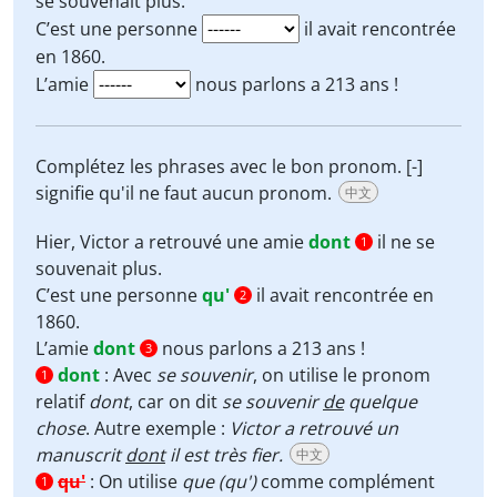
se souvenait plus.
C’est une personne
il avait rencontrée
en 1860.
L’amie
nous parlons a 213 ans !
Complétez les phrases avec le bon pronom. [-]
signifie qu'il ne faut aucun pronom.
中文
Hier, Victor a retrouvé une amie
dont
il ne se
1
souvenait plus.
C’est une personne
qu'
il avait rencontrée en
2
1860.
L’amie
dont
nous parlons a 213 ans !
3
dont
:
Avec
se souvenir
, on utilise le pronom
1
relatif
dont
, car on dit
se souvenir
de
quelque
chose
. Autre exemple :
Victor a retrouvé un
manuscrit
dont
il est très fier.
中文
qu'
:
On utilise
que (qu')
comme complément
1