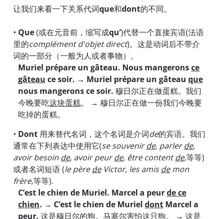
让我们来看一下关系代词
que
和
dont
的不同。
•
Que
(或在元音前，缩写成
qu’
)代替一个直接宾语(法语
里的
complément d'objet direct
)。这是动词后不带介
词的一部分（一般为人或者事物）。
Muriel prépare un gâteau. Nous mangerons
ce
gâteau
ce soir. →
Muriel prépare un gâteau
que
nous mangerons ce soir.
穆日尔正在做蛋糕。我们
今晚要吃
这块蛋糕
。
→
穆日尔正在做一份我们今晚要
吃掉的蛋糕。
•
Dont
用来替代名词，这个名词是介词
de
的宾语。我们
通常在下列表达中使用它(
se souvenir
de
,
parler
de
,
avoir besoin
de
,
avoir peur
de
,
être content
de
,等等)
或者名词短语 (
le père
de
Victor
,
les amis
de
mon
frère
,等等).
C’est le chien de Muriel. Marcel a peur
de ce
chien
.
→ C’est le chien de Muriel
dont
Marcel a
peur.
这是穆日尔的狗。马塞尔害怕
这只狗
。
→
这是