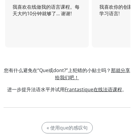
我喜欢在线做我的语言课程。每
我喜欢你的创新
天大约10分钟就够了... 谢谢!
学习语言!
您有什么避免在“Que或dont?”上犯错的小贴士吗？
那就分享
给我们吧！
进一步提升法语水平并试用
Frantastique在线法语课程
。
« 使用que的感叹句