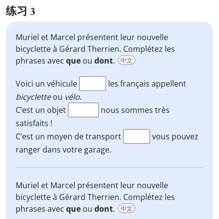
练习 3
Muriel et Marcel présentent leur nouvelle
bicyclette à Gérard Therrien. Complétez les
phrases avec
que
ou
dont
.
中文
Voici un véhicule
les français appellent
bicyclette
ou
vélo
.
C’est un objet
nous sommes très
satisfaits !
C’est un moyen de transport
vous pouvez
ranger dans votre garage.
Muriel et Marcel présentent leur nouvelle
bicyclette à Gérard Therrien. Complétez les
phrases avec
que
ou
dont
.
中文