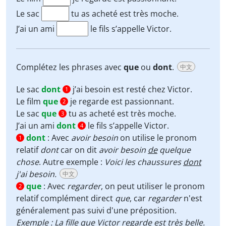
Le sac
tu as acheté est très moche.
J’ai un ami
le fils s’appelle Victor.
Complétez les phrases avec
que
ou
dont
.
中文
Le sac
dont
j’ai besoin est resté chez Victor.
1
Le film
que
je regarde est passionnant.
2
Le sac
que
tu as acheté est très moche.
3
J’ai un ami
dont
le fils s’appelle Victor.
4
dont
:
Avec
avoir besoin
on utilise le pronom
1
relatif
dont
car on dit
avoir besoin
de
quelque
chose
. Autre exemple :
Voici les chaussures
dont
j'ai besoin.
中文
que
:
Avec
regarder
, on peut utiliser le pronom
2
relatif complément direct
que
, car
regarder
n'est
généralement pas suivi d'une préposition.
Exemple : La fille
que
Victor regarde est très belle.