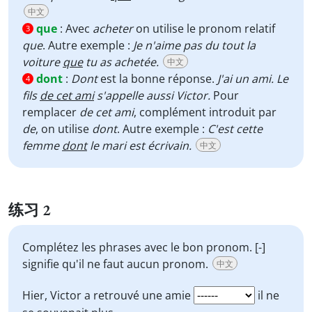
中文
que
:
Avec
acheter
on utilise le pronom relatif
3
que
. Autre exemple :
Je n'aime pas du tout la
voiture
que
tu as achetée.
中文
dont
:
Dont
est la bonne réponse.
J'ai un ami. Le
4
fils
de cet ami
s'appelle aussi Victor.
Pour
remplacer
de cet ami
, complément introduit par
de
, on utilise
dont
. Autre exemple :
C'est cette
femme
dont
le mari est écrivain.
中文
练习 2
Complétez les phrases avec le bon pronom. [-]
signifie qu'il ne faut aucun pronom.
中文
Hier, Victor a retrouvé une amie
il ne