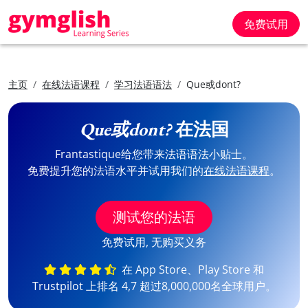
免费试用
主页
在线法语课程
学习法语语法
Que或dont?
Que或dont?
在法国
Frantastique给您带来法语语法小贴士。
免费提升您的法语水平并试用我们的
在线法语课程
。
测试您的法语
免费试用, 无购买义务
在 App Store、Play Store 和
Trustpilot 上排名 4,7 超过8,000,000名全球用户。