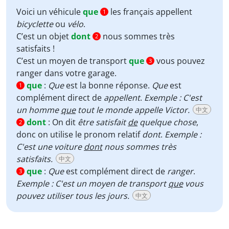
Voici un véhicule
que
les français appellent
1
bicyclette
ou
vélo
.
C’est un objet
dont
nous sommes très
2
satisfaits !
C’est un moyen de transport
que
vous pouvez
3
ranger dans votre garage.
que
:
Que
est la bonne réponse.
Que
est
1
complément direct de
appellent
.
Exemple : C'est
un homme
que
tout le monde appelle Victor.
中文
dont
:
On dit
être satisfait
de
quelque chose
,
2
donc on utilise le pronom relatif
dont
.
Exemple :
C'est une voiture
dont
nous sommes très
satisfaits.
中文
que
:
Que
est complément direct de
ranger
.
3
Exemple : C'est un moyen de transport
que
vous
pouvez utiliser tous les jours.
中文