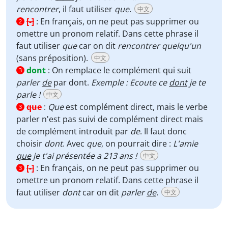
rencontrer
, il faut utiliser
que
.
中文
[-]
:
En français, on ne peut pas supprimer ou
2
omettre un pronom relatif. Dans cette phrase il
faut utiliser
que
car on dit
rencontrer quelqu'un
(sans préposition).
中文
dont
:
On remplace le complément qui suit
3
parler
de
par dont.
Exemple : Ecoute ce
dont
je te
parle !
中文
que
:
Que
est complément direct, mais le verbe
3
parler n'est pas suivi de complément direct mais
de complément introduit par
de
. Il faut donc
choisir
dont
. Avec
que
, on pourrait dire :
L'amie
que
je t'ai présentée a 213 ans !
中文
[-]
:
En français, on ne peut pas supprimer ou
3
omettre un pronom relatif. Dans cette phrase il
faut utiliser
dont
car on dit
parler
de
.
中文