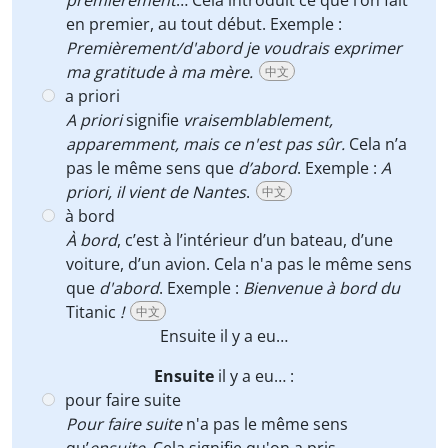
premièrement
… Cela introduit ce que l’on fait
en premier, au tout début. Exemple :
Premièrement/d'abord je voudrais exprimer
ma gratitude à ma mère.
中文
a priori
A priori
signifie
vraisemblablement,
apparemment, mais ce n'est pas sûr.
Cela n’a
pas le même sens que
d’abord
. Exemple :
A
priori, il vient de Nantes
.
中文
à bord
À bord
, c’est à l’intérieur d’un bateau, d’une
voiture, d’un avion. Cela n'a pas le même sens
que
d'abord
. Exemple :
Bienvenue à bord du
Titanic
!
中文
Ensuite
il y a eu…
Ensuite
il y a eu… :
pour faire suite
Pour faire suite
n'a pas le même sens