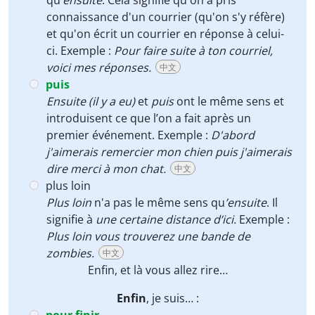
qu’
ensuite
. Cela signifie qu'on a pris
connaissance d'un courrier (qu'on s'y réfère)
et qu'on écrit un courrier en réponse à celui-
ci. Exemple :
Pour faire suite à ton courriel,
voici mes réponses.
中文
puis
Ensuite
(il y a eu)
et
puis
ont le même sens et
introduisent ce que l’on a fait après un
premier événement. Exemple :
D'abord
j'aimerais remercier mon chien puis j'aimerais
dire merci à mon chat.
中文
plus loin
Plus loin
n'a pas le même sens qu
’ensuite
. Il
signifie à
une certaine distance d’ici.
Exemple :
Plus loin vous trouverez une bande de
zombies.
中文
Enfin
, et là vous allez rire…
Enfin
, je suis… :