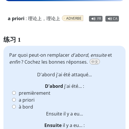
a priori
:
理论上，理论上
ADVERBE
FR
CA
练习 1
Par quoi peut-on remplacer
d'abord
,
ensuite
et
enfin
? Cochez les bonnes réponses.
中文
D'abord
j'ai été attaqué...
D'abord
j'ai été… :
premièrement
a priori
à bord
Ensuite
il y a eu…
Ensuite
il y a eu… :