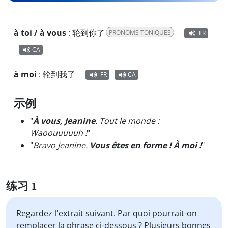
à toi / à vous
:
轮到你了
PRONOMS TONIQUES
FR
CA
à moi
:
轮到我了
FR
CA
示例
"
À vous, Jeanine
. Tout le monde :
Waoouuuuuh !
"
"
Bravo Jeanine.
Vous êtes en forme ! À moi !
"
练习 1
Regardez l'extrait suivant. Par quoi pourrait-on
remplacer la phrase ci-dessous ? Plusieurs bonnes