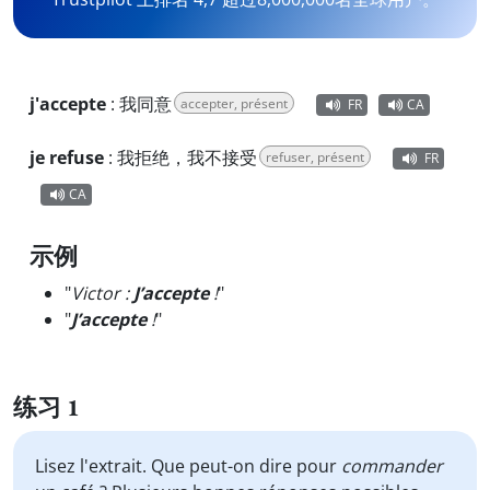
j'accepte
:
我同意
accepter, présent
FR
CA
je refuse
:
我拒绝，我不接受
refuser, présent
FR
CA
示例
"
Victor :
J’accepte
!
"
"
J’accepte
!
"
练习 1
Lisez l'extrait. Que peut-on dire pour
commander