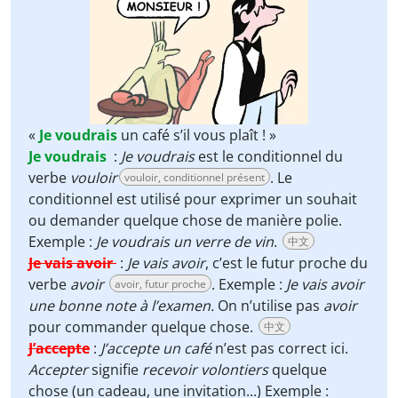
«
Je voudrais
un café s’il vous plaît ! »
Je voudrais
:
Je voudrais
est le conditionnel du
verbe
vouloir
. Le
vouloir, conditionnel présent
conditionnel est utilisé pour exprimer un souhait
ou demander quelque chose de manière polie.
Exemple :
Je voudrais un verre de vin
.
中文
Je vais avoir
:
Je vais avoir
, c’est le futur proche du
verbe
avoir
. Exemple :
Je vais avoir
avoir, futur proche
une bonne note à l’examen.
On n’utilise pas
avoir
pour commander quelque chose.
中文
J’accepte
:
J’accepte un café
n’est pas correct ici.
Accepter
signifie
recevoir volontiers
quelque
chose (un cadeau, une invitation...) Exemple :