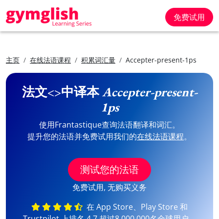
免费试用
主页
在线法语课程
积累词汇量
Accepter-present-1ps
法文<>中译本
Accepter-present-
1ps
使用Frantastique查询法语翻译和词汇。
提升您的法语并免费试用我们的
在线法语课程
。
测试您的法语
免费试用, 无购买义务
在 App Store、Play Store 和
Trustpilot 上排名 4,7 超过8,000,000名全球用户。