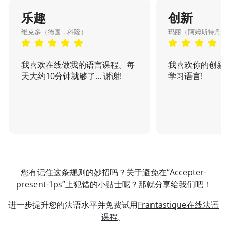
乐趣
创新
维克多（德国，科隆）
玛丽（阿姆斯特丹
我喜欢在线做我的语言课程。每
我喜欢你的创新
天大约10分钟就够了... 谢谢!
学习语言!
您有记住这条规则的妙招吗？关于避免在“Accepter-
present-1ps”上犯错的小贴士呢？
那就分享给我们吧！
进一步提升您的法语水平并免费试用
Frantastique在线法语
课程
。