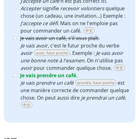
J’accepte un café
n'est pas correct ici.
Accepter
signifie
recevoir volontiers
quelque
chose (un cadeau, une invitation...) Exemple :
J'accepte ce défi.
Mais on ne l'emploie pas
pour commander un café.
中文
Je vais avoir un café, s'il vous plaît.
Je vais avoir
, c'est le futur proche du verbe
avoir
. Exemple :
Je vais avoir
avoir, futur proche
une bonne note à l'examen.
On n'utilise pas
avoir
pour commander quelque chose.
中文
Je vais prendre un café.
Je vais prendre un café
est
prendre, futur proche
une manière correcte de commander quelque
chose. On peut aussi dire
je prendrai un café
.
中文