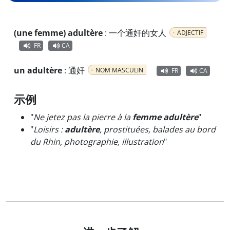
(une femme) adultère
:
一个通奸的女人
ADJECTIF
FR
CA
un adultère
:
通奸
NOM MASCULIN
FR
CA
示例
"
Ne jetez pas la pierre à la
femme adultère
"
"
Loisirs :
adultère
, prostituées, balades au bord
du Rhin, photographie, illustration
"