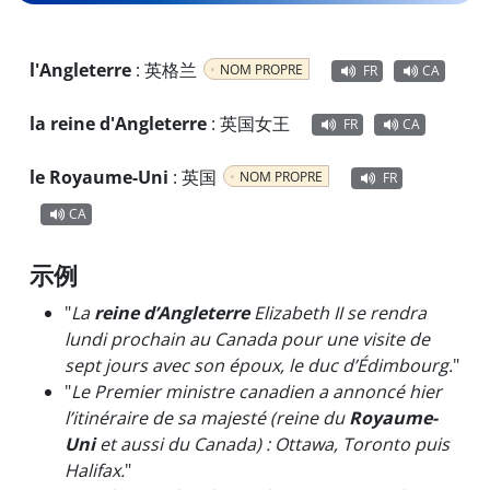
l'Angleterre
:
英格兰
NOM PROPRE
FR
CA
la reine d'Angleterre
:
英国女王
FR
CA
le Royaume-Uni
:
英国
NOM PROPRE
FR
CA
示例
"
La
reine d’Angleterre
Elizabeth II se rendra
lundi prochain au Canada pour une visite de
sept jours avec son époux, le duc d’Édimbourg.
"
"
Le Premier ministre canadien a annoncé hier
l’itinéraire de sa majesté (reine du
Royaume-
Uni
et aussi du Canada) : Ottawa, Toronto puis
Halifax.
"