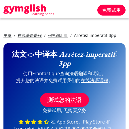
免费试用
主页
在线法语课程
积累词汇量
Arrêtez-imperatif-3pp
法文<>中译本
Arrêtez-imperatif-
3pp
使用Frantastique查询法语翻译和词汇。
提升您的法语并免费试用我们的
在线法语课程
。
测试您的法语
免费试用, 无购买义务
在 App Store、Play Store 和
Trustpilot 上排名 4,7 超过8,000,000名全球用户。