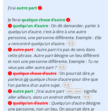
J’irai
autre part
.
2
Je ferai
quelque chose d’autre
.
3
quelqu’un d’autre
:
On dit demander, parler à
1
quelqu’un d’autre
,
c’est-à-dire à une autre
personne, une personne différente. Exemple :
Elle
a rencontré quelqu’un d’autre.
中文
autre part
:
Autre part
n’a pas de sens dans
1
cette phrase.
Autre part
désigne un lieu différent
et non une personne différente. Exemple :
Tu ne
veux pas aller autre part ?
中文
quelque chose d’autre
:
On pourrait dire
je
1
parlerai
de
quelque chose d’autre
pour dire que
l’on parlera d’un autre sujet.
中文
autre part
:
J’irai autre part
signifie
aller, futur
2
aller ailleurs, dans un endroit différent.
中文
quelqu’un d’autre
:
Quelqu’un d’autre
désigne
2
une personne, non un lieu. On pourrait dire
je