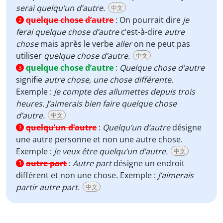
serai quelqu’un d’autre.
中文
quelque chose d’autre
:
On pourrait dire
je
2
ferai quelque chose d’autre
c’est-à-dire
autre
chose
mais après le verbe
aller
on ne peut pas
utiliser
quelque chose d’autre
.
中文
quelque chose d’autre
:
Quelque chose d’autre
3
signifie
autre chose, une chose différente
.
Exemple :
Je compte des allumettes depuis trois
heures. J’aimerais bien faire quelque chose
d’autre.
中文
quelqu’un d’autre
:
Quelqu’un d’autre
désigne
3
une autre personne et non une autre chose.
Exemple :
Je veux être quelqu’un d’autre.
中文
autre part
:
Autre part
désigne un endroit
3
différent et non une chose. Exemple :
J’aimerais
partir autre part.
中文