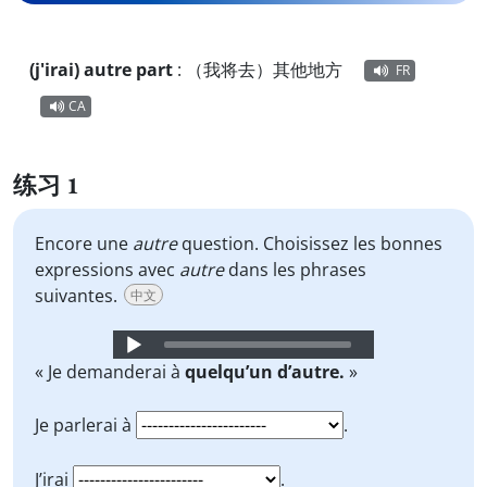
(j'irai) autre part
:
（我将去）其他地方
FR
CA
练习 1
Encore une
autre
question. Choisissez les bonnes
expressions avec
autre
dans les phrases
suivantes.
中文
Audio
Player
« Je demanderai à
quelqu’un d’autre.
»
Je parlerai à
.
J’irai
.