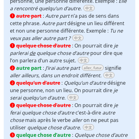
personne, une personne différente. Exemple :
Elle
a rencontré quelqu’un d’autre.
中文
autre part
:
Autre part
n’a pas de sens dans
1
cette phrase.
Autre part
désigne un lieu différent
et non une personne différente. Exemple :
Tu ne
veux pas aller autre part ?
中文
quelque chose d’autre
:
On pourrait dire
je
1
parlerai
de
quelque chose d’autre
pour dire que
l’on parlera d’un autre sujet.
中文
autre part
:
J’irai autre part
signifie
aller, futur
2
aller ailleurs, dans un endroit différent.
中文
quelqu’un d’autre
:
Quelqu’un d’autre
désigne
2
une personne, non un lieu. On pourrait dire
je
serai quelqu’un d’autre.
中文
quelque chose d’autre
:
On pourrait dire
je
2
ferai quelque chose d’autre
c’est-à-dire
autre
chose
mais après le verbe
aller
on ne peut pas
utiliser
quelque chose d’autre
.
中文
quelque chose d’autre
:
Quelque chose d’autre
3