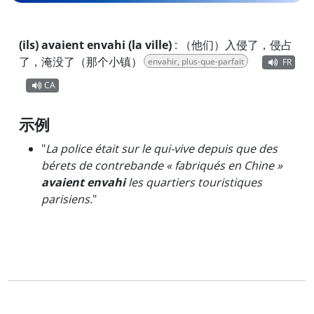
(ils) avaient envahi (la ville)
:
（他们）入侵了，侵占
了，淹没了（那个小镇）
envahir, plus-que-parfait
FR
CA
示例
"
La police était sur le qui-vive depuis que des
bérets de contrebande « fabriqués en Chine »
avaient envahi
les quartiers touristiques
parisiens.
"