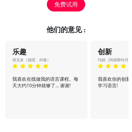
免费试用
他们的意见 :
乐趣
创新
维克多（德国，科隆）
玛丽（阿姆斯特丹
我喜欢在线做我的语言课程。每
我喜欢你的创新
天大约10分钟就够了... 谢谢!
学习语言!