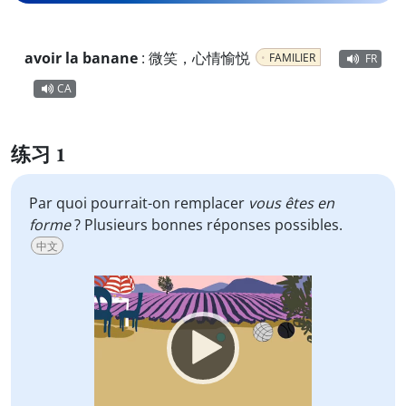
avoir la banane
:
微笑，心情愉悦
FAMILIER
FR
CA
练习 1
Par quoi pourrait-on remplacer
vous êtes en
forme
? Plusieurs bonnes réponses possibles.
中文
Video
Player