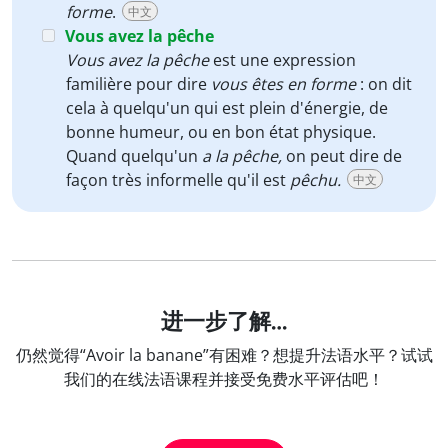
forme
.
中文
Vous avez la pêche
Vous avez la pêche
est une expression
familière pour dire
vous êtes en forme
: on dit
cela à quelqu'un qui est plein d'énergie, de
bonne humeur, ou en bon état physique.
Quand quelqu'un
a la pêche,
on peut dire de
façon très informelle qu'il est
pêchu.
中文
进一步了解…
仍然觉得“Avoir la banane”有困难？想提升法语水平？试试
我们的在线法语课程并接受免费水平评估吧！