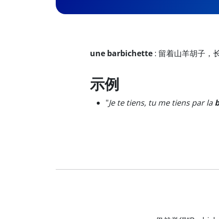
une barbichette
:
留着山羊胡子，
示例
"
Je te tiens, tu me tiens par la
b