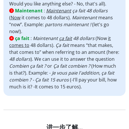
Would you like anything else? - No, that's all).
Maintenant
:
Maintenant
ça fait 48 dollars
3
(
Now
it comes to 48 dollars).
Maintenant
means
“now”. Example:
partons maintenant !
(let's go
now!).
ça fait
:
Maintenant
ça fait
48 dollars
(Now
it
4
comes to
48 dollars).
Ça fait
means “that makes,
that comes to” when referring to an amount (here:
48 dollars
). We can use it to answer the question
Combien ça fait ?
or
Ça fait combien ?
(How much
is that?). Example: -
Je vous paie l'addition, ça fait
combien ?
- Ça fait 15 euros
(-I'll pay your bill, how
much is it? -It comes to 15 euros).
进一步了解…