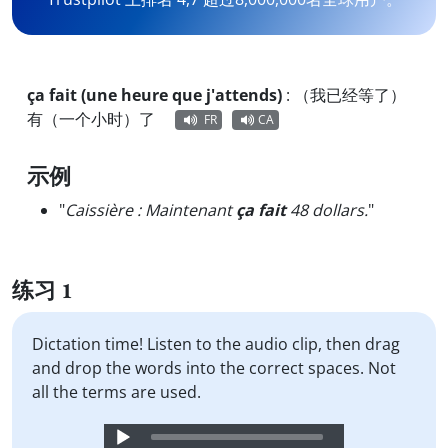
ça fait (une heure que j'attends)
:
（我已经等了）
有（一个小时）了
FR
CA
示例
"
Caissière : Maintenant
ça fait
48 dollars.
"
练习 1
Dictation time! Listen to the audio clip, then drag
and drop the words into the correct spaces. Not
all the terms are used.
Audio