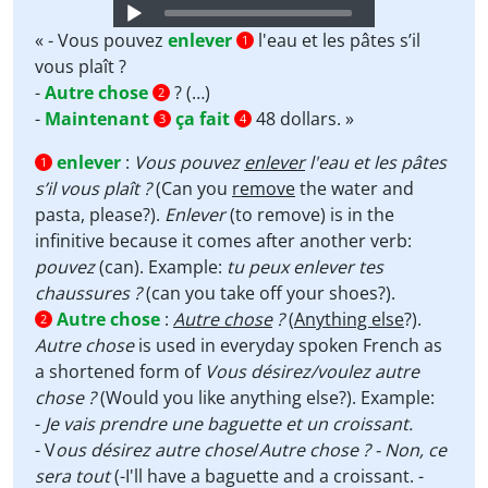
Audio
Player
« - Vous pouvez
enlever
l'eau et les pâtes s’il
1
vous plaît ?
-
Autre chose
? (…)
2
-
Maintenant
ça fait
48 dollars. »
3
4
enlever
:
Vous pouvez
enlever
l'eau et les pâtes
1
s’il vous plaît ?
(Can you
remove
the water and
pasta, please?).
Enlever
(to remove) is in the
infinitive because it comes after another verb:
pouvez
(can). Example:
tu peux enlever tes
chaussures ?
(can you take off your shoes?).
Autre chose
:
Autre chose
?
(
Anything else
?).
2
Autre chose
is used in everyday spoken French as
a shortened form of
Vous désirez/voulez autre
chose ?
(Would you like anything else?). Example:
-
Je vais prendre une baguette et un croissant.
- V
ous désirez autre chose
/
Autre chose ? - Non, ce
sera tout
(-I'll have a baguette and a croissant. -