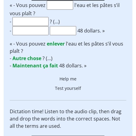
Player
« - Vous pouvez
l'eau et les pâtes s’il
vous plaît ?
-
? (…)
-
48 dollars. »
« - Vous pouvez
enlever
l'eau et les pâtes s’il vous
plaît ?
-
Autre chose
? (…)
-
Maintenant
ça fait
48 dollars. »
Help me
Test yourself
Dictation time! Listen to the audio clip, then drag
and drop the words into the correct spaces. Not
all the terms are used.