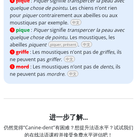
pique
:
Piquer
signifie
transpercer la peau avec
4
quelque chose de pointu
. Les chiens n’ont rien
pour
piquer
contrairement aux abeilles ou aux
moustiques par exemple.
中文
pique
:
Piquer
signifie
transpercer la peau avec
5
quelque chose de pointu
. Les moustiques, les
abeilles
piquent
.
piquer, présent
中文
griffe
:
Les moustiques n’ont pas de
griffes
, ils
5
ne peuvent pas
griffer
.
中文
mord
:
Les moustiques n’ont pas de
dents
, ils
5
ne peuvent pas
mordre
.
中文
进一步了解…
仍然觉得“Canine-dent”有困难？想提升法语水平？试试我们
的在线法语课程并接受免费水平评估吧！