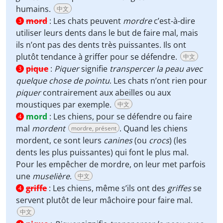
humains.
中文
mord
:
Les chats peuvent
mordre
c’est-à-dire
3
utiliser leurs dents dans le but de faire mal, mais
ils n’ont pas des dents très puissantes. Ils ont
plutôt tendance à griffer pour se défendre.
中文
pique
:
Piquer
signifie
transpercer la peau avec
3
quelque chose de pointu
. Les chats n’ont rien pour
piquer
contrairement aux abeilles ou aux
moustiques par exemple.
中文
mord
:
Les chiens, pour se défendre ou faire
4
mal
mordent
. Quand les chiens
mordre, présent
mordent, ce sont leurs
canines
(ou
crocs
) (les
dents les plus puissantes) qui font le plus mal.
Pour les empêcher de mordre, on leur met parfois
une
muselière
.
中文
griffe
:
Les chiens, même s’ils ont des
griffes
se
4
servent plutôt de leur mâchoire pour faire mal.
中文