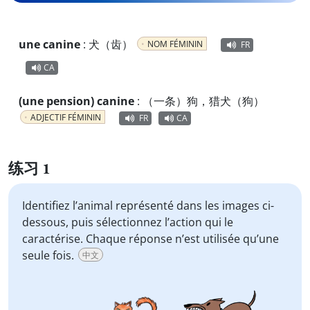
une canine
:
犬（齿）
NOM FÉMININ
FR
CA
(une pension) canine
:
（一条）狗，猎犬（狗）
ADJECTIF FÉMININ
FR
CA
练习 1
Identifiez l’animal représenté dans les images ci-
dessous, puis sélectionnez l’action qui le
caractérise. Chaque réponse n’est utilisée qu’une
seule fois.
中文