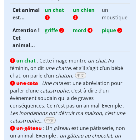
Cet animal
un chat
un chien
un
est...
moustique
1
2
Attention !
griffe
mord
pique
3
4
5
Cet
animal...
un chat
:
Cette image montre
un chat
. Au
1
féminin, on dit
une chatte
, et s’il s’agit d’un bébé
chat, on parle d’un
chaton
.
中文
une cata
:
Une cata
est une abréviation pour
1
parler d’une
catastrophe
, c’est-à-dire d’un
événement soudain qui a de graves
conséquences. Ce n’est pas un animal. Exemple :
Les inondations ont détruit ma maison, c’est une
catastrophe...
中文
un gâteau
:
Un
gâteau
est une pâtisserie, non
1
un animal. Exemple :
un gâteau au chocolat, un