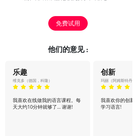
免费试用
他们的意见 :
乐趣
创新
维克多（德国，科隆）
玛丽（阿姆斯特丹
我喜欢在线做我的语言课程。每
我喜欢你的创新
天大约10分钟就够了... 谢谢!
学习语言!