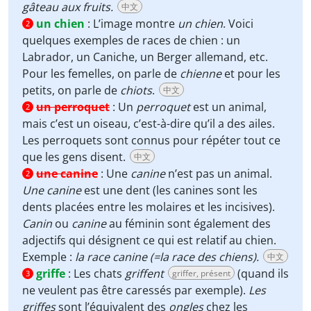
gâteau aux fruits.
中文
un chien
:
L’image montre
un chien
. Voici
2
quelques exemples de races de chien : un
Labrador, un Caniche, un Berger allemand, etc.
Pour les femelles, on parle de
chienne
et pour les
petits, on parle de
chiots
.
中文
un perroquet
:
Un
perroquet
est un animal,
2
mais c’est un oiseau, c’est-à-dire qu’il a des ailes.
Les perroquets sont connus pour répéter tout ce
que les gens disent.
中文
une canine
:
Une
canine
n’est pas un animal.
2
Une canine
est une dent (les canines sont les
dents placées entre les molaires et les incisives).
Canin
ou
canine
au féminin sont également des
adjectifs qui désignent ce qui est relatif au chien.
Exemple :
la race canine (=la race des chiens).
中文
griffe
:
Les chats
griffent
(quand ils
griffer, présent
3
ne veulent pas être caressés par exemple).
Les
griffes
sont l’équivalent des
ongles
chez les