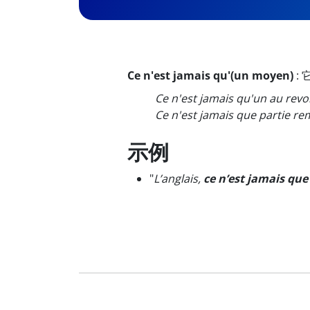
Ce n'est jamais qu'(un moyen)
:
Ce n'est jamais qu'un au revoi
Ce n'est jamais que partie re
示例
"
L’anglais,
ce n’est jamais que