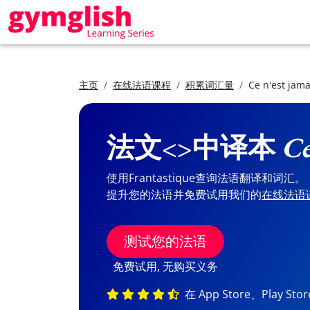
主页
在线法语课程
积累词汇量
Ce n'est jam
法文<>中译本
Ce
使用Frantastique查询法语翻译和词汇。
提升您的法语并免费试用我们的
在线法语
测试您的法语
免费试用, 无购买义务
在 App Store、Play St