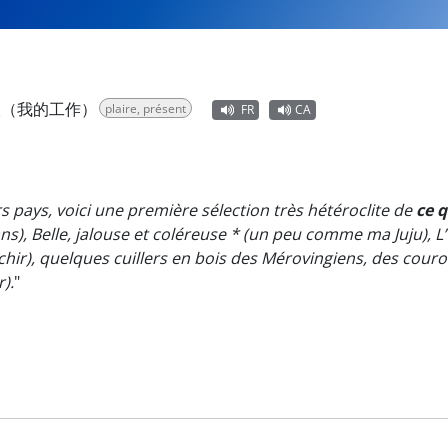
欢（我的工作）
plaire, présent
FR
CA
s pays, voici une première sélection très hétéroclite de
ce q
ans), Belle, jalouse et coléreuse * (un peu comme ma Juju), 
léchir), quelques cuillers en bois des Mérovingiens, des cou
).
"