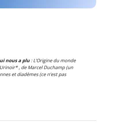
ui nous a plu
: L’Origine du monde
L’Urinoir* , de Marcel Duchamp (un
ronnes et diadèmes (ce n’est pas