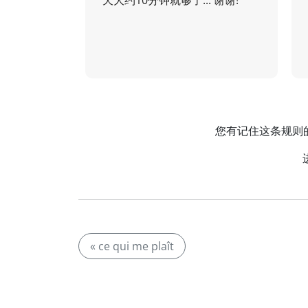
天大约10分钟就够了... 谢谢!
您有记住这条规则的妙
« ce qui me plaît