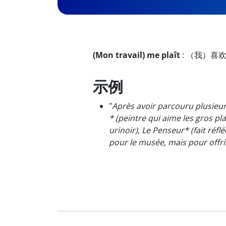
(Mon travail) me plaît
:
（我）喜
示例
"
Après avoir parcouru plusieur
* (peintre qui aime les gros pl
urinoir), Le Penseur* (fait réf
pour le musée, mais pour offrir