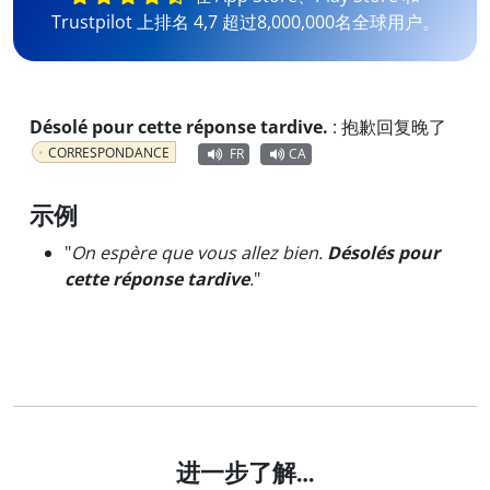
Trustpilot 上排名 4,7 超过8,000,000名全球用户。
Désolé pour cette réponse tardive.
:
抱歉回复晚了
CORRESPONDANCE
FR
CA
示例
"
On espère que vous allez bien.
Désolés pour
cette réponse tardive
.
"
进一步了解…