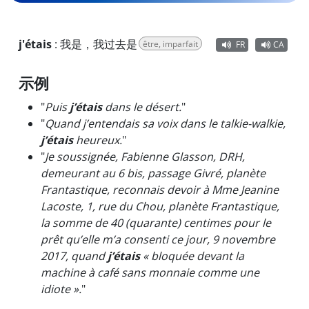
j'étais
:
我是，我过去是
être, imparfait
FR
CA
示例
"
Puis
j’étais
dans le désert.
"
"
Quand j’entendais sa voix dans le talkie-walkie,
j’étais
heureux.
"
"
Je soussignée, Fabienne Glasson, DRH,
demeurant au 6 bis, passage Givré, planète
Frantastique, reconnais devoir à Mme Jeanine
Lacoste, 1, rue du Chou, planète Frantastique,
la somme de 40 (quarante) centimes pour le
prêt qu’elle m’a consenti ce jour, 9 novembre
2017, quand
j’étais
« bloquée devant la
machine à café sans monnaie comme une
idiote ».
"