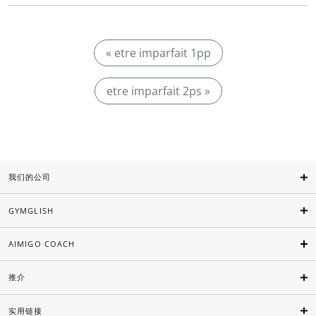
« etre imparfait 1pp
etre imparfait 2ps »
我们的公司
GYMGLISH
AIMIGO COACH
推介
实用链接