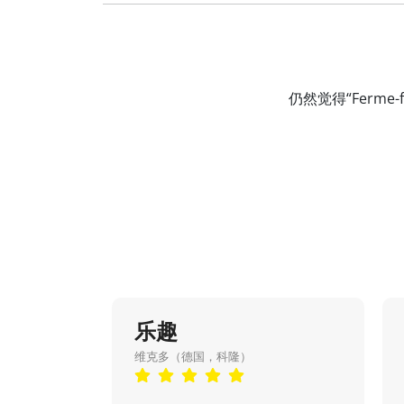
仍然觉得“Ferm
乐趣
维克多（德国，科隆）