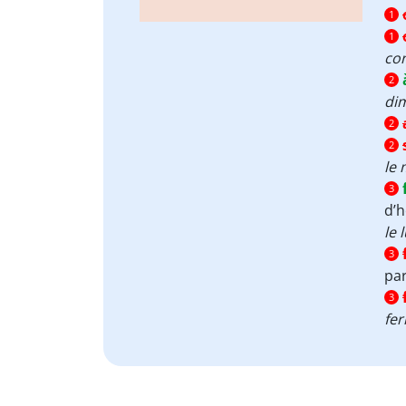
1
1
co
2
di
2
2
le 
3
d’
le 
3
par
3
fe