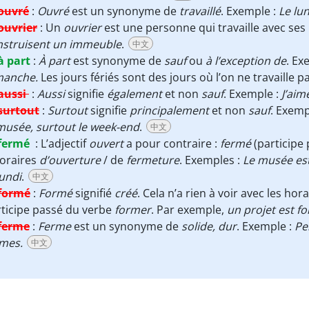
ouvré
:
Ouvré
est un synonyme de
travaillé
. Exemple :
Le lu
ouvrier
:
Un
ouvrier
est une personne qui travaille avec ses
nstruisent un immeuble
.
中文
à part
:
À part
est synonyme de
sauf
ou
à l’exception de
. Ex
manche.
Les jours fériés sont des jours où l’on ne travaille p
aussi
:
Aussi
signifie
également
et non
sauf
. Exemple :
J’aim
surtout
:
Surtout
signifie
principalement
et non
sauf
. Exemp
musée, surtout le week-end
.
中文
fermé
:
L’adjectif
ouvert
a pour contraire :
fermé
(participe
horaires
d’ouverture
/ de
fermeture
. Exemples :
Le musée es
lundi
.
中文
formé
:
Formé
signifié
créé
. Cela n’a rien à voir avec les ho
ticipe passé du verbe
former
. Par exemple,
un projet est f
ferme
:
Ferme
est un synonyme de
solide, dur
. Exemple :
Pe
rmes.
中文