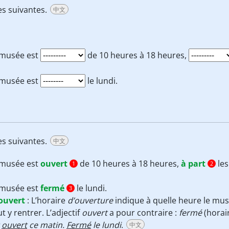
ses suivantes.
中文
 musée est
de 10 heures à 18 heures,
 musée est
le lundi.
ses suivantes.
中文
 musée est
ouvert
de 10 heures à 18 heures,
à part
les
1
2
 musée est
fermé
le lundi.
3
ouvert
:
L’horaire
d’ouverture
indique à quelle heure le mu
t y rentrer. L’adjectif
ouvert
a pour contraire :
fermé
(horai
t
ouvert
ce matin.
Fermé
le lundi
.
中文