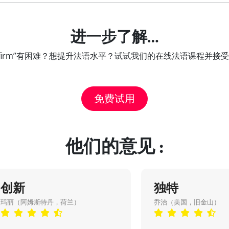
进一步了解…
e-firm”有困难？想提升法语水平？试试我们的在线法语课程并
免费试用
他们的意见 :
创新
独特
玛丽（阿姆斯特丹，荷兰）
乔治（美国，旧金山）