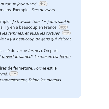
ndi est un jour ouvré
.
中文
 mains. Exemple :
Des ouvriers
emple :
Je travaille tous les jours sauf le
as. Il y en a beaucoup en France.
中文
e les femmes, et aussi les tortues
.
中文
le :
Il y a beaucoup de gens qui visitent
 passé du verbe
fermer
). On parle
t
ouvert
le samedi. Le musée est
fermé
raires de fermeture.
Formé
est le
ormé
.
中文
rsonnellement, j’aime les matelas