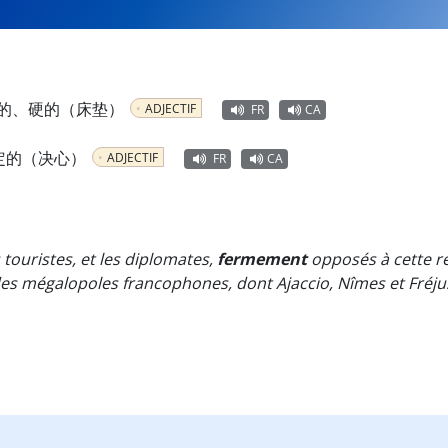
的、硬的（床垫）
ADJECTIF
FR
CA
定的（决心）
ADJECTIF
FR
CA
s touristes, et les diplomates,
fermement
opposés à cette ré
es mégalopoles francophones, dont Ajaccio, Nîmes et Fréju