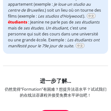
appartement (exemple :
Je loue un studio au
centre de Bruxelles.
) soit un lieu où on tourne des
films (exemple :
Les studios d’Holywood.
).
中文
étudiants
:
Jeanine ne parle pas de
ses étudiants
mais de
ses études
.
Un étudiant,
c’est une
personne qui suit des cours dans une université
ou une grande école. Exemple :
Les étudiants ont
manifesté pour le 79e jour de suite.
中文
进一步了解…
仍然觉得“Formation”有困难？想提升法语水平？试试我们
的在线法语课程并接受免费水平评估吧！