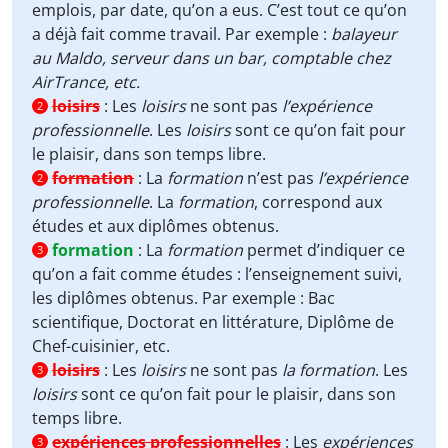
emplois, par date, qu’on a eus. C’est tout ce qu’on
a déjà fait comme travail. Par exemple :
balayeur
au Maldo, serveur dans un bar, comptable chez
AirTrance, etc.
loisirs
:
Les
loisirs
ne sont pas
l’expérience
2
professionnelle
. Les
loisirs
sont ce qu’on fait pour
le plaisir, dans son temps libre.
formation
:
La
formation
n’est pas
l’expérience
2
professionnelle
. La
formation
, correspond aux
études et aux diplômes obtenus.
formation
:
La
formation
permet d’indiquer ce
3
qu’on a fait comme études : l’enseignement suivi,
les diplômes obtenus. Par exemple : Bac
scientifique, Doctorat en littérature, Diplôme de
Chef-cuisinier, etc.
loisirs
:
Les
loisirs
ne sont pas
la formation
. Les
3
loisirs
sont ce qu’on fait pour le plaisir, dans son
temps libre.
expériences professionnelles
:
Les
expériences
3