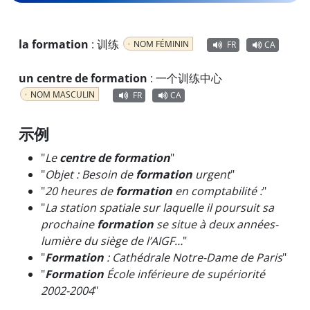
la formation
:
训练
NOM FÉMININ
FR
CA
un centre de formation
:
一个训练中心
NOM MASCULIN
FR
CA
示例
"
Le
centre de formation
"
"
Objet : Besoin de
formation
urgent
"
"
20 heures de
formation
en comptabilité :
"
"
La station spatiale sur laquelle il poursuit sa
prochaine
formation
se situe à deux années-
lumière du siège de l’AIGF…
"
"
Formation
: Cathédrale Notre-Dame de Paris
"
"
Formation
École inférieure de supériorité
2002-2004
"