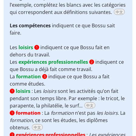
l’exemple, complétez les blancs avec les catégories
qui correspondent aux définitions suivantes.
中文
Les compétences
indiquent ce que Bossu sait
faire.
Les
loisirs
indiquent ce que Bossu fait en
1
dehors du travail.
Les
expériences professionnelles
indiquent ce
2
que Bossu a déjà fait comme travail.
La
formation
indique ce que Bossu a fait
3
comme études.
loisirs
:
Les
loisirs
sont les activités qu’on fait
1
pendant son temps libre. Par exemple : le tricot, le
parapente, la philatélie, le surf...
中文
formation
:
La
formation
n’est pas
les loisirs
. La
1
formation
, ce sont les études, les diplômes
obtenus.
中文
expériences professionnelles
:
Les expériences
1