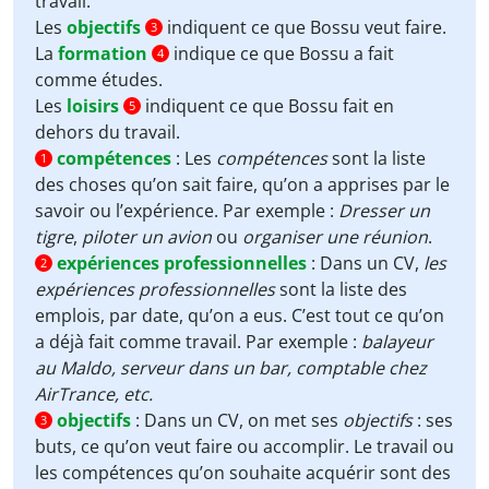
travail.
Les
objectifs
indiquent ce que Bossu veut faire.
3
La
formation
indique ce que Bossu a fait
4
comme études.
Les
loisirs
indiquent ce que Bossu fait en
5
dehors du travail.
compétences
:
Les
compétences
sont la liste
1
des choses qu’on sait faire, qu’on a apprises par le
savoir ou l’expérience. Par exemple :
Dresser un
tigre
,
piloter un avion
ou
organiser une réunion
.
expériences professionnelles
:
Dans un CV,
les
2
expériences professionnelles
sont la liste des
emplois, par date, qu’on a eus. C’est tout ce qu’on
a déjà fait comme travail. Par exemple :
balayeur
au Maldo, serveur dans un bar, comptable chez
AirTrance, etc.
objectifs
:
Dans un CV, on met ses
objectifs
: ses
3
buts, ce qu’on veut faire ou accomplir. Le travail ou
les compétences qu’on souhaite acquérir sont des