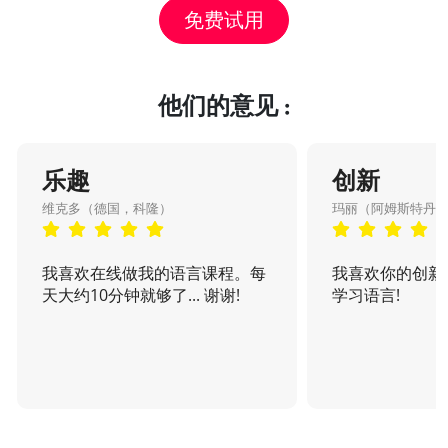
免费试用
他们的意见 :
乐趣
创新
维克多（德国，科隆）
玛丽（阿姆斯特丹
我喜欢在线做我的语言课程。每
我喜欢你的创新
天大约10分钟就够了... 谢谢!
学习语言!