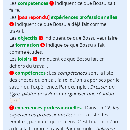
Les
compétences
indiquent ce que Bossu sait
1
faire.
Les
[pas répondu]
expériences professionnelles
indiquent ce que Bossu a déjà fait comme
2
travail.
Les
objectifs
indiquent ce que Bossu veut faire.
3
La
formation
indique ce que Bossu a fait
4
comme études.
Les
loisirs
indiquent ce que Bossu fait en
5
dehors du travail.
compétences
:
Les
compétences
sont la liste
1
des choses qu’on sait faire, qu’on a apprises par le
savoir ou l’expérience. Par exemple :
Dresser un
tigre
,
piloter un avion
ou
organiser une réunion
.
中文
expériences professionnelles
:
Dans un CV,
les
2
expériences professionnelles
sont la liste des
emplois, par date, qu’on a eus. C’est tout ce qu’on
a déjà fait comme travail. Par exemple :
balayeur