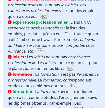
professionnelles
ne sont pas
les loisirs
.
Les
expériences professionnelles
, ce sont les emplois
qu’on a déjà eus.
中文
expériences professionnelles
:
Dans un CV,
2
l’expérience professionnelle
est la liste des
emplois, par date, qu’on a eus. C’est tout ce qu’on
a déjà fait comme travail. Par exemple :
balayeur
au Maldo, serveur dans un bar, comptable chez
AirTrance, etc.
中文
loisirs
:
Les
loisirs
ne sont pas
l’expérience
2
professionnelle
. Les
loisirs
sont ce qu’on fait pour
le plaisir, dans son temps libre.
中文
formation
:
La
formation
n’est pas
l’expérience
2
professionnelle
. La
formation
, correspond aux
études et aux diplômes obtenus.
中文
formation
:
La
formation
permet d’indiquer ce
3
qu’on a fait comme études : l’enseignement suivi,
les diplômes obtenus. Par exemple : Bac