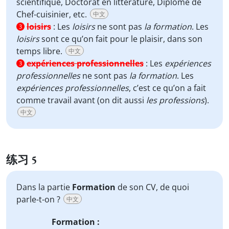
scientifique, Doctorat en littérature, Diplôme de
Chef-cuisinier, etc.
中文
loisirs
:
Les
loisirs
ne sont pas
la formation
. Les
3
loisirs
sont ce qu’on fait pour le plaisir, dans son
temps libre.
中文
expériences professionnelles
:
Les
expériences
3
professionnelles
ne sont pas
la formation
. Les
expériences professionnelles
, c’est ce qu’on a fait
comme travail avant (on dit aussi
les professions
).
中文
练习 5
Dans la partie
Formation
de son CV, de quoi
parle-t-on ?
中文
Formation
: