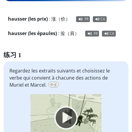
hausser (les prix)
:
涨（价）
FR
CA
hausser (les épaules)
:
耸（肩）
FR
CA
练习 1
Regardez les extraits suivants et choisissez le
verbe qui convient à chacune des actions de
Muriel et Marcel.
中文
Video
Player