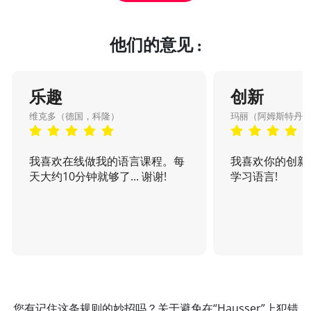
他们的意见 :
乐趣
创新
维克多（德国，科隆）
玛丽（阿姆斯特丹
我喜欢在线做我的语言课程。每
我喜欢你的创新
天大约10分钟就够了... 谢谢!
学习语言!
您有记住这条规则的妙招吗？关于避免在“Hausser”上犯错