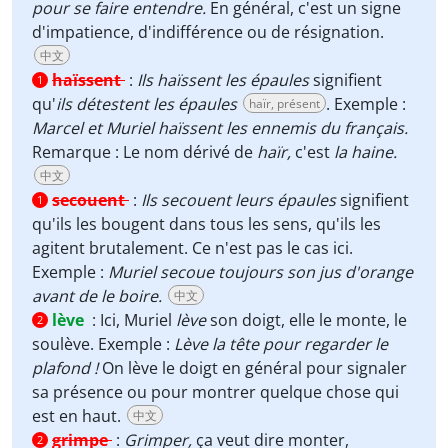
pour se faire entendre.
En général, c'est un signe
d'impatience, d'indifférence ou de résignation.
中文
haïssent
:
Ils haïssent les épaules
signifient
1
qu'
ils détestent les épaules
. Exemple :
haïr, présent
Marcel et Muriel haïssent les ennemis du français.
Remarque :
Le nom dérivé de
haïr,
c'est
la haine.
中文
secouent
:
Ils secouent leurs épaules
signifient
1
qu'ils les bougent dans tous les sens, qu'ils les
agitent brutalement. Ce n'est pas le cas ici.
Exemple :
Muriel secoue toujours son jus d'orange
avant de le boire.
中文
lève
:
Ici, Muriel
lève
son doigt, elle le monte, le
2
soulève. Exemple :
Lève la tête pour regarder le
plafond !
On lève le doigt en général pour signaler
sa présence ou pour montrer quelque chose qui
est en haut.
中文
grimpe
:
Grimper,
ça veut dire monter,
2