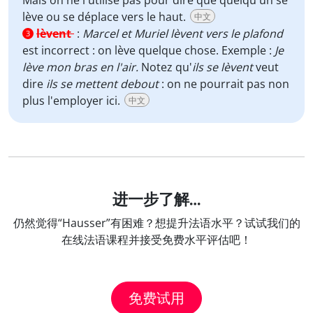
Mais on ne l'utilise pas pour dire que quelqu'un se
lève ou se déplace vers le haut.
中文
lèvent
:
Marcel et Muriel lèvent vers le plafond
3
est incorrect : on lève quelque chose. Exemple :
Je
lève mon bras en l'air.
Notez qu'
ils se lèvent
veut
dire
ils se mettent debout
: on ne pourrait pas non
plus l'employer ici.
中文
进一步了解…
仍然觉得“Hausser”有困难？想提升法语水平？试试我们的
在线法语课程并接受免费水平评估吧！
免费试用