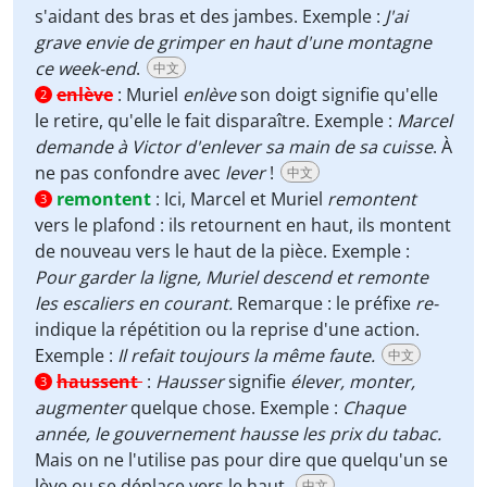
s'aidant des bras et des jambes. Exemple :
J'ai
grave envie de grimper en haut d'une montagne
ce week-end
.
中文
enlève
:
Muriel
enlève
son doigt signifie qu'elle
2
le retire, qu'elle le fait disparaître. Exemple :
Marcel
demande à Victor d'enlever sa main de sa cuisse
. À
ne pas confondre avec
lever
!
中文
remontent
:
Ici, Marcel et Muriel
remontent
3
vers le plafond : ils retournent en haut, ils montent
de nouveau vers le haut de la pièce. Exemple :
Pour garder la ligne, Muriel descend et remonte
les escaliers en courant.
Remarque : le préfixe
re-
indique la répétition ou la reprise d'une action.
Exemple :
Il refait toujours la même faute.
中文
haussent
:
Hausser
signifie
élever, monter,
3
augmenter
quelque chose. Exemple :
Chaque
année, le gouvernement hausse les prix du tabac.
Mais on ne l'utilise pas pour dire que quelqu'un se
lève ou se déplace vers le haut.
中文