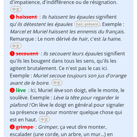
d'impatience, d'indifférence ou de résignation.
中文
haïssent
:
Ils haïssent les épaules
signifient
1
qu'
ils détestent les épaules
. Exemple :
haïr, présent
Marcel et Muriel haïssent les ennemis du français.
Remarque :
Le nom dérivé de
haïr,
c'est
la haine.
中文
secouent
:
Ils secouent leurs épaules
signifient
1
qu'ils les bougent dans tous les sens, qu'ils les
agitent brutalement. Ce n'est pas le cas ici.
Exemple :
Muriel secoue toujours son jus d'orange
avant de le boire.
中文
lève
:
Ici, Muriel
lève
son doigt, elle le monte, le
2
soulève. Exemple :
Lève la tête pour regarder le
plafond !
On lève le doigt en général pour signaler
sa présence ou pour montrer quelque chose qui
est en haut.
中文
grimpe
:
Grimper,
ça veut dire monter,
2
escalader (une corde, un arbre, un mur...) en