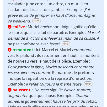
escalader (une corde, un arbre, un mur...) en
s'aidant des bras et des jambes. Exemple :
J'ai
grave envie de grimper en haut d'une montagne
ce week-end
.
中文
enlève
:
Muriel
enlève
son doigt signifie qu'elle
2
le retire, qu'elle le fait disparaître. Exemple :
Marcel
demande à Victor d'enlever sa main de sa cuisse
. À
ne pas confondre avec
lever
!
中文
remontent
:
Ici, Marcel et Muriel
remontent
3
vers le plafond : ils retournent en haut, ils montent
de nouveau vers le haut de la pièce. Exemple :
Pour garder la ligne, Muriel descend et remonte
les escaliers en courant.
Remarque : le préfixe
re-
indique la répétition ou la reprise d'une action.
Exemple :
Il refait toujours la même faute.
中文
haussent
:
Hausser
signifie
élever, monter,
3
augmenter
quelque chose. Exemple :
Chaque
année, le gouvernement hausse les prix du tabac.