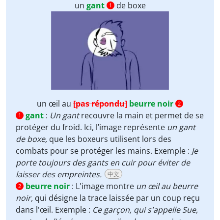
un
gant
de boxe
1
un œil au
[pas répondu]
beurre noir
2
gant
:
Un gant
recouvre la main et permet de se
1
protéger du froid. Ici, l’image représente
un gant
de boxe,
que les boxeurs utilisent lors des
combats pour se protéger les mains. Exemple :
Je
porte toujours des gants en cuir pour éviter de
laisser des empreintes.
中文
beurre noir
:
L'image montre
un œil au beurre
2
noir,
qui désigne la trace laissée par un coup reçu
dans l'œil. Exemple :
Ce garçon, qui s'appelle Sue,