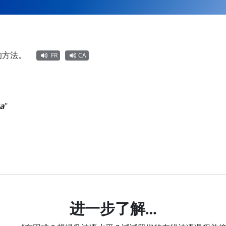
的方法。
FR
CA
ça
"
进一步了解…