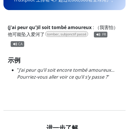
(j'ai peur qu')il soit tombé amoureux
:
（我害怕）
他可能坠入爱河了
tomber, subjonctif passé
FR
CA
示例
"
J’ai peur qu’il soit encore tombé amoureux…
Pourriez-vous aller voir ce qu’il s’y passe ?
"
进一步了解…