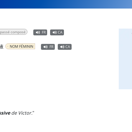
, passé composé
FR
CA
液
NOM FÉMININ
FR
CA
essive
de Victor.
"