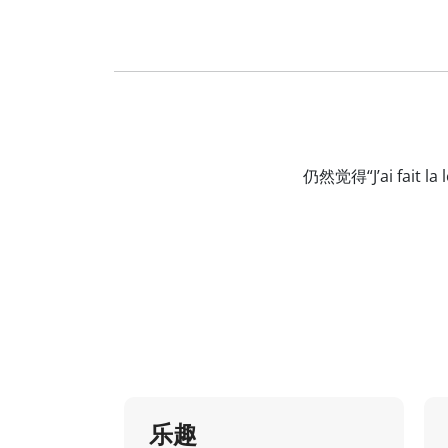
仍然觉得“J’ai f
乐趣