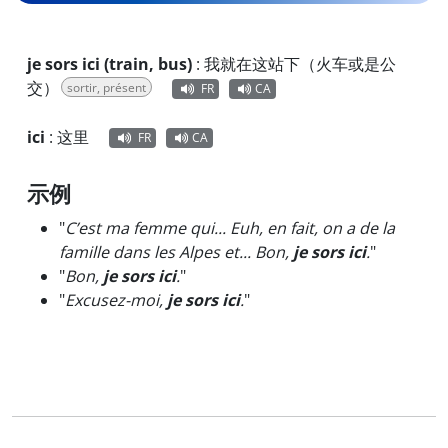
je sors ici (train, bus)
:
我就在这站下（火车或是公
交）
sortir, présent
FR
CA
ici
:
这里
FR
CA
示例
"
C’est ma femme qui... Euh, en fait, on a de la
famille dans les Alpes et... Bon,
je sors ici
.
"
"
Bon,
je sors ici
.
"
"
Excusez-moi,
je sors ici
.
"