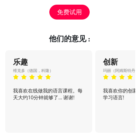
免费试用
他们的意见 :
乐趣
创新
维克多（德国，科隆）
玛丽（阿姆斯特丹
我喜欢在线做我的语言课程。每
我喜欢你的创新
天大约10分钟就够了... 谢谢!
学习语言!