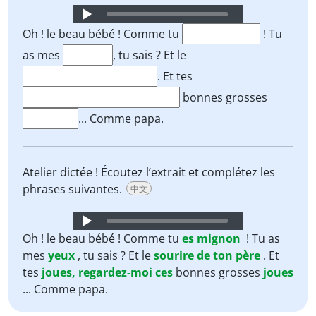
Audio
Player
Oh ! le beau bébé ! Comme tu
! Tu
as mes
, tu sais ? Et le
. Et tes
bonnes grosses
... Comme papa.
Atelier dictée ! Écoutez l’extrait et complétez les
phrases suivantes.
中文
Audio
Player
Oh ! le beau bébé ! Comme tu
es
mignon
! Tu as
mes
yeux
, tu sais ? Et le
sourire
de
ton
père
. Et
tes
joues,
regardez-moi
ces
bonnes grosses
joues
... Comme papa.