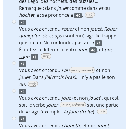
des Lego, des hochets, des puzzles...
Remarque : dans
jouet
comme dans
et
ou
hochet,
et
se prononce
é
.
中文
Vous avez entendu
rouer
et non
jouet
.
Rouer
quelqu'un de coups
(soutenu) signifie frapper
quelqu'un. Ne confondez pas
r
et
j
.
Écoutez la différence entre
joue
, et
une
ro
ue
.
中文
Vous avez entendu
j'ai
et non
avoir, présent
jouet
. Dans
j'ai (trois bras)
, il n'y a pas le son
ou
.
中文
Vous avez entendu
joue
(et non
jouet
), qui est
soit le verbe
jouer
soit une partie
jouer, présent
du visage (exemple :
la joue droite
).
中文
Vous avez entendu
chouette
et non
jouet
.