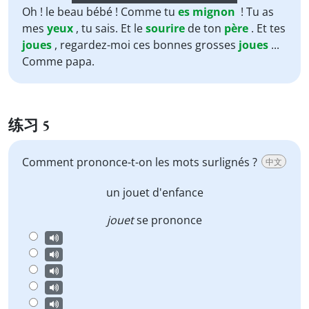
Player
Oh ! le beau bébé ! Comme tu
es
mignon
! Tu as
mes
yeux
, tu sais. Et le
sourire
de ton
père
. Et tes
joues
, regardez-moi ces bonnes grosses
joues
...
Comme papa.
练习 5
Comment prononce-t-on les mots surlignés ?
中文
un jouet
d'enfance
jouet
se prononce