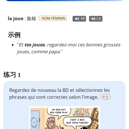
la joue
:
脸颊
NOM FÉMININ
FR
CA
示例
"
Et
tes joues
, regardez-moi ces bonnes grosses
joues, comme papa.
"
练习 1
Regardez de nouveau la BD et sélectionnez les
phrases qui sont correctes selon l'image.
中文