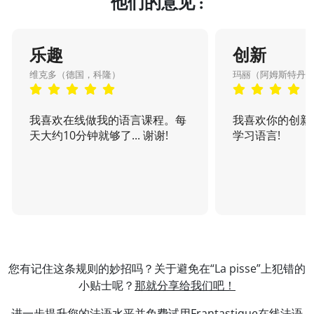
他们的意见 :
乐趣
创新
维克多（德国，科隆）
玛丽（阿姆斯特丹
我喜欢在线做我的语言课程。每
我喜欢你的创新
天大约10分钟就够了... 谢谢!
学习语言!
您有记住这条规则的妙招吗？关于避免在“La pisse”上犯错的
小贴士呢？
那就分享给我们吧！
进一步提升您的法语水平并免费试用
Frantastique在线法语