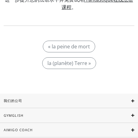
课程
。
« la peine de mort
la (planète) Terre »
我们的公司
GYMGLISH
AIMIGO COACH