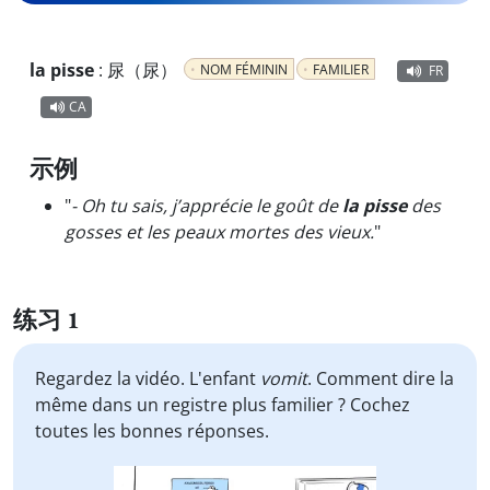
la pisse
:
尿（尿）
NOM FÉMININ
FAMILIER
FR
CA
示例
"
- Oh tu sais, j’apprécie le goût de
la pisse
des
gosses et les peaux mortes des vieux.
"
练习 1
Regardez la vidéo. L'enfant
vomit
. Comment dire la
même dans un registre plus familier ? Cochez
toutes les bonnes réponses.
Video