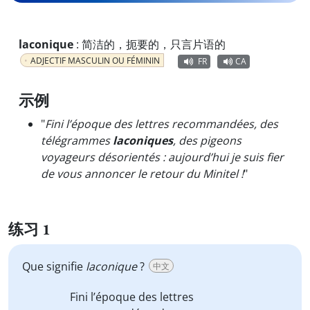
laconique
:
简洁的，扼要的，只言片语的
ADJECTIF MASCULIN OU FÉMININ
FR
CA
示例
"
Fini l’époque des lettres recommandées, des
télégrammes
laconiques
, des pigeons
voyageurs désorientés : aujourd’hui je suis fier
de vous annoncer le retour du Minitel !
"
练习 1
Que signifie
laconique
?
中文
Fini l’époque des lettres