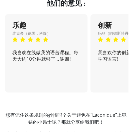
他们的意见 :
乐趣
创新
维克多（德国，科隆）
玛丽（阿姆斯特丹
我喜欢在线做我的语言课程。每
我喜欢你的创新
天大约10分钟就够了... 谢谢!
学习语言!
您有记住这条规则的妙招吗？关于避免在“Laconique”上犯
错的小贴士呢？
那就分享给我们吧！